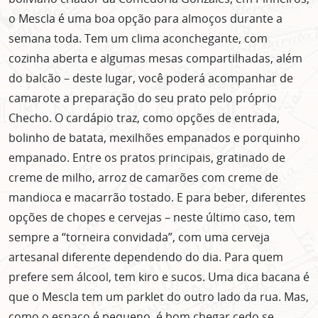
o Mescla é uma boa opção para almoços durante a
semana toda. Tem um clima aconchegante, com
cozinha aberta e algumas mesas compartilhadas, além
do balcão – deste lugar, você poderá acompanhar de
camarote a preparação do seu prato pelo próprio
Checho. O cardápio traz, como opções de entrada,
bolinho de batata, mexilhões empanados e porquinho
empanado. Entre os pratos principais, gratinado de
creme de milho, arroz de camarões com creme de
mandioca e macarrão tostado. E para beber, diferentes
opções de chopes e cervejas – neste último caso, tem
sempre a “torneira convidada”, com uma cerveja
artesanal diferente dependendo do dia. Para quem
prefere sem álcool, tem kiro e sucos. Uma dica bacana é
que o Mescla tem um parklet do outro lado da rua. Mas,
como o espaço é pequeno, é bom chegar cedo se