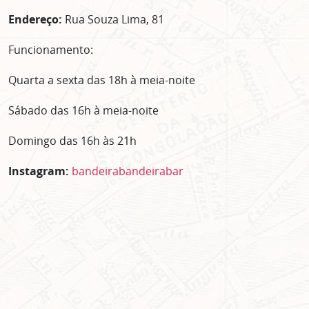
Clique no botão abaixo para receber notícias sobre o
centro de São Paulo no seu email.
Endereço:
Rua Souza Lima, 81
CLIQUE AQUI
Funcionamento:
não mostrar mais esse popup
Quarta a sexta das 18h à meia-noite
Sábado das 16h à meia-noite
Domingo das 16h às 21h
Instagram:
bandeirabandeirabar