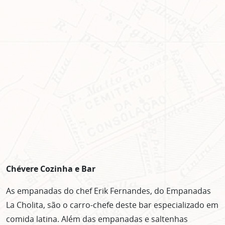
Lorem ipsum dolor sit amet, consectetur adipisicing elit. Autem assumenda
labore quia nobis nihil tempora praesentium distinctio, id, quibusdam est.
Chévere Cozinha e Bar
As empanadas do chef Erik Fernandes, do Empanadas
La Cholita, são o carro-chefe deste bar especializado em
comida latina. Além das empanadas e saltenhas