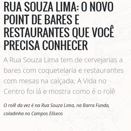
RUA SOUZA LIMA: O NOVO
POINT DE BARES E
RESTAURANTES QUE VOCÊ
PRECISA CONHECER
A Rua Souza Lima tem de cervejarias a
bares com coquetelaria e restaurantes
com mesas na calçada; A Vida no
Centro foi lá e mostra como é o rolê
O rolê da vez é na Rua Souza Lima, na Barra Funda,
coladinha no Campos Elíseos