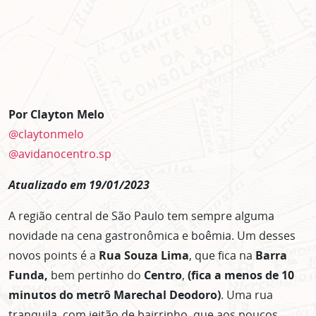
Por Clayton Melo
@claytonmelo
@avidanocentro.sp
Atualizado em 19/01/2023
A região central de São Paulo tem sempre alguma
novidade na cena gastronômica e boêmia. Um desses
novos points é a
Rua Souza Lima
, que fica na
Barra
Funda,
bem pertinho do
Centro
,
(fica a menos de 10
minutos do metrô Marechal Deodoro)
. Uma rua
tranquila, com jeitão de bairrinho, que aos poucos