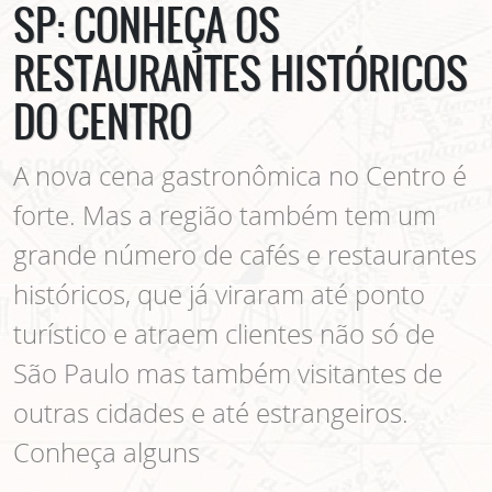
SP: CONHEÇA OS
RESTAURANTES HISTÓRICOS
DO CENTRO
A nova cena gastronômica no Centro é
forte. Mas a região também tem um
grande número de cafés e restaurantes
históricos, que já viraram até ponto
turístico e atraem clientes não só de
São Paulo mas também visitantes de
outras cidades e até estrangeiros.
Conheça alguns