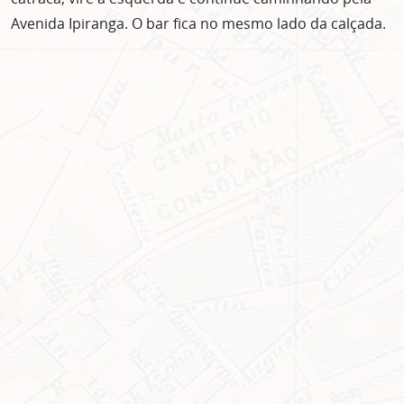
Clique no botão abaixo para receber notícias sobre o
centro de São Paulo no seu email.
Avenida Ipiranga. O bar fica no mesmo lado da calçada.
CLIQUE AQUI
não mostrar mais esse popup