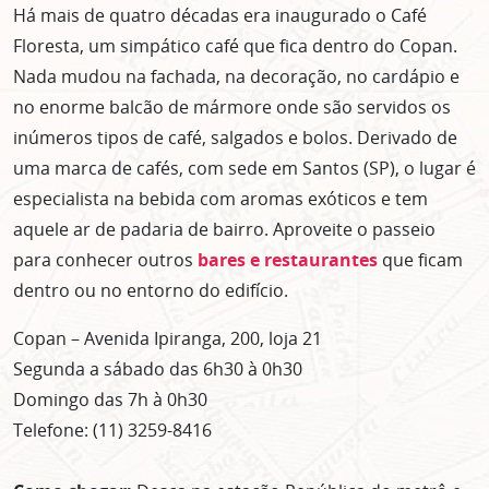
Há mais de quatro décadas era inaugurado o Café
Floresta, um simpático café que fica dentro do Copan.
Nada mudou na fachada, na decoração, no cardápio e
no enorme balcão de mármore onde são servidos os
Lorem ipsum dolor sit amet, consectetur adipisicing elit. Autem assumend
inúmeros tipos de café, salgados e bolos. Derivado de
labore quia nobis nihil tempora praesentium distinctio, id, quibusdam est.
uma marca de cafés, com sede em Santos (SP), o lugar é
especialista na bebida com aromas exóticos e tem
aquele ar de padaria de bairro. Aproveite o passeio
para conhecer outros
bares e restaurantes
que ficam
dentro ou no entorno do edifício.
Copan – Avenida Ipiranga, 200, loja 21
Segunda a sábado das 6h30 à 0h30
Domingo das 7h à 0h30
Telefone: (11) 3259-8416