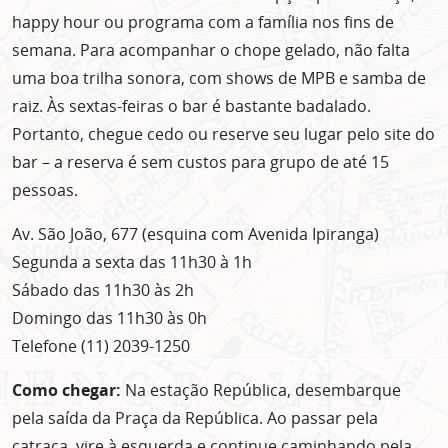
happy hour ou programa com a família nos fins de
semana. Para acompanhar o chope gelado, não falta
uma boa trilha sonora, com shows de MPB e samba de
raiz. Às sextas-feiras o bar é bastante badalado.
Portanto, chegue cedo ou reserve seu lugar pelo site do
bar – a reserva é sem custos para grupo de até 15
pessoas.
Av. São João, 677 (esquina com Avenida Ipiranga)
Segunda a sexta das 11h30 à 1h
Sábado das 11h30 às 2h
Domingo das 11h30 às 0h
Telefone (11) 2039-1250
ASSINE GRATUITAMENTE
Como chegar:
Na estação República, desembarque
NOSSA NEWSLETTER!
pela saída da Praça da República. Ao passar pela
catraca, vire à esquerda e continue caminhando pela