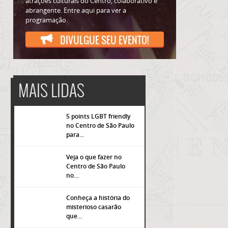
atrações culturais do Centro, colaborativo e
abrangente. Entre aqui para ver a
programação.
DIVULGUE SEU EVENTO!
MAIS LIDAS
5 points LGBT friendly
no Centro de São Paulo
para…
Veja o que fazer no
Centro de São Paulo
popup
no…
Conheça a história do
misterioso casarão
que…