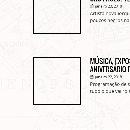
janeiro 23, 2018
Artista nova-iorq
poucos negros na e
MÚSICA, EXPOS
ANIVERSÁRIO 
janeiro 22, 2018
Programação de sh
tudo o que vai rol