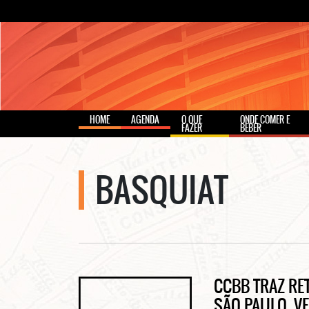
HOME
AGENDA
O QUE
ONDE COMER E
FAZER
BEBER
BASQUIAT
CCBB TRAZ RE
SÃO PAULO. V