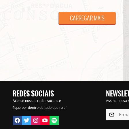
CARREGAR MAIS
REDES SOCIAIS
NEWSLE
Lorem ipsum dolor sit amet, consectetur adipisicing elit. Autem assumenda labore quia nobi
Acesse nossas redes sociais e
Assine nossa n
praesentium distinctio, id, quibusdam est.
fique por dentro de tudo que rola!