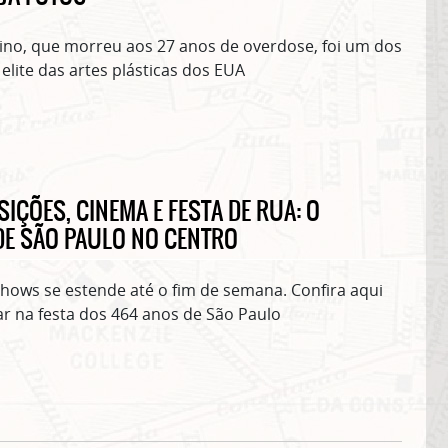
uino, que morreu aos 27 anos de overdose, foi um dos
lite das artes plásticas dos EUA
IÇÕES, CINEMA E FESTA DE RUA: O
ASSINE GRATUITAMENTE NOSSA
DE SÃO PAULO NO CENTRO
NEWSLETTER!
Clique no botão abaixo para receber notícias sobre o centro de São Paulo no seu
ows se estende até o fim de semana. Confira aqui
email.
ar na festa dos 464 anos de São Paulo
CLIQUE AQUI
não mostrar mais esse 