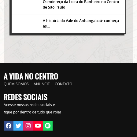
O endereço da Loira do Banheiro no Centro
de São Paulo
A história do Vale do Anhangabaú: conheça
as…
A VIDA NO CENTRO
QUEM SOMOS
ANUNCIE
CONTATO
REDES SOCIAIS
Lorem ipsum dolor sit amet, consectetur adipisicing elit. Autem assumenda
Acesse nossas redes sociais e
labore quia nobis nihil tempora praesentium distinctio, id, quibusdam est.
fique por dentro de tudo que rola!