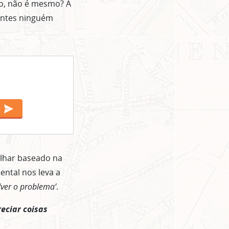
ho, não é mesmo? A
Antes ninguém
lhar baseado na
ental nos leva a
olver o problema’
.
eciar coisas