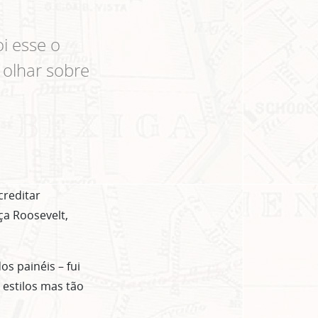
i esse o
 olhar sobre
reditar
ça Roosevelt,
s painéis – fui
estilos mas tão