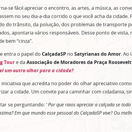
rna-se fácil apreciar o encontro, as artes, a música, as conv
ssem no seu dia-a-dia corrido o que você acha da cidade.
o do trânsito, da poluição, dos problemas de transporte p
os, apontaria vários responsáveis. Desse ponto de vista,
e bem “cinza”.
e entra o papel do
CalçadaSP
no
Satyrianas do Amor
. Ao
g Tour
e da
Associação de Moradores da Praça Roosevelt
el um outro olhar para a cidade?
iniciativa que acredita no poder do olhar apreciativo com
rizar a cidade. Um convite para caminhar com cidadania, si
star se perguntando:
‘ Por que raios apreciar a calçada se to
stima? Em que mundo esse pessoal do CalçadaSP vive? Ou melh