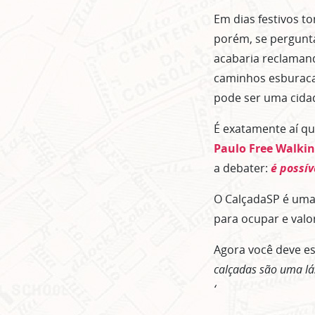
Em dias festivos to
porém, se pergunta
acabaria reclamand
caminhos esburacad
pode ser uma cidad
É exatamente aí qu
Paulo Free Walkin
a debater:
é possív
O CalçadaSP é uma 
para ocupar e valo
Agora você deve e
calçadas são uma lá
‘