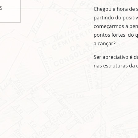
S
Chegou a hora de s
partindo do positi
começarmos a pensa
pontos fortes, do
alcançar?
Ser apreciativo é 
nas estruturas da