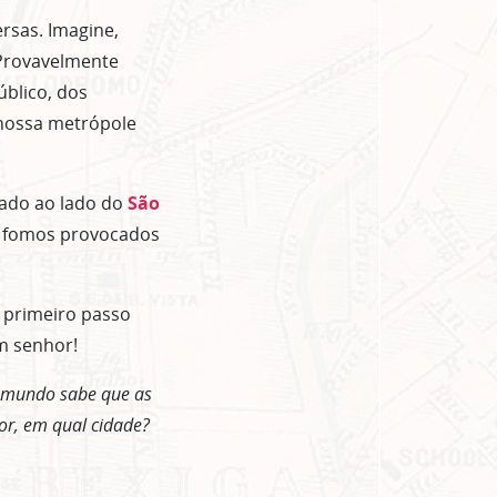
ersas. Imagine,
 Provavelmente
úblico, dos
 nossa metrópole
 lado ao lado do
São
fomos provocados
o primeiro passo
m senhor!
do mundo sabe que as
or, em qual cidade?