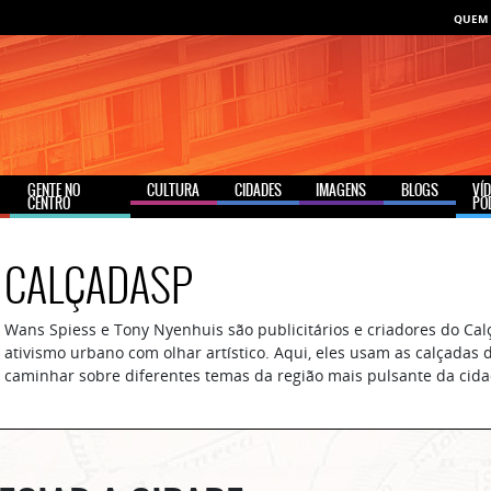
QUEM
GENTE NO
CULTURA
CIDADES
IMAGENS
BLOGS
VÍ
CENTRO
PO
CALÇADASP
Wans Spiess e Tony Nyenhuis são publicitários e criadores do Calç
ativismo urbano com olhar artístico. Aqui, eles usam as calçadas 
caminhar sobre diferentes temas da região mais pulsante da cida