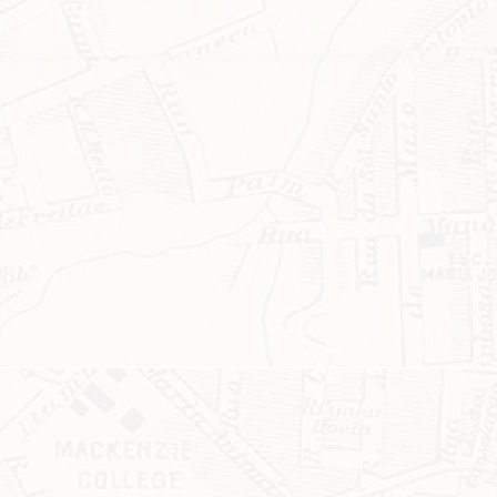
ASSINE GRATUITAMENTE NOSSA
NEWSLETTER!
Clique no botão abaixo para receber notícias sobre o centro de São Paulo no seu
email.
CLIQUE AQUI
não mostrar mais esse 