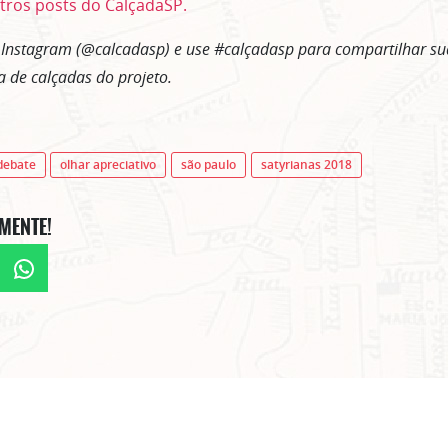
tros posts do CalçadaSP.
 Instagram (@calcadasp) e use #calçadasp para compartilhar su
ia de calçadas do projeto.
debate
olhar apreciativo
são paulo
satyrianas 2018
MENTE!