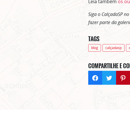
Leia também
os ou
Siga o CalçadaSP no
fazer parte da galer
TAGS
blog
calçadasp
COMPARTILHE E CO