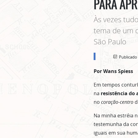
PARA APR
Às vezes tudo
tema de um d
São Paulo
blogs
Publicado
Por Wans Spiess
Em tempos conturb
na
resistência do
no
coração-centro
d
Na minha estréia n
testemunha da conv
iguais em sua hum