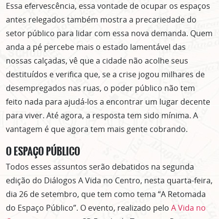
Essa efervescência, essa vontade de ocupar os espaços
antes relegados também mostra a precariedade do
setor público para lidar com essa nova demanda. Quem
anda a pé percebe mais o estado lamentável das
nossas calçadas, vê que a cidade não acolhe seus
ASSINE GRATUITAMENTE
destituídos e verifica que, se a crise jogou milhares de
NOSSA NEWSLETTER!
desempregados nas ruas, o poder público não tem
Clique no botão abaixo para receber notícias sobre o
feito nada para ajudá-los a encontrar um lugar decente
centro de São Paulo no seu email.
para viver. Até agora, a resposta tem sido mínima. A
CLIQUE AQUI
vantagem é que agora tem mais gente cobrando.
não mostrar mais esse popup
O ESPAÇO PÚBLICO
Todos esses assuntos serão debatidos na segunda
edição do Diálogos A Vida no Centro, nesta quarta-feira,
dia 26 de setembro, que tem como tema “A Retomada
do Espaço Público”. O evento, realizado pelo
A Vida no