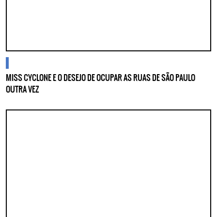
Lorem ipsum dolor sit amet, consectetur adipisicing elit. Autem assumenda
labore quia nobis nihil tempora praesentium distinctio, id, quibusdam est.
blogs
MISS CYCLONE E O DESEJO DE OCUPAR AS RUAS DE SÃO PAULO
OUTRA VEZ