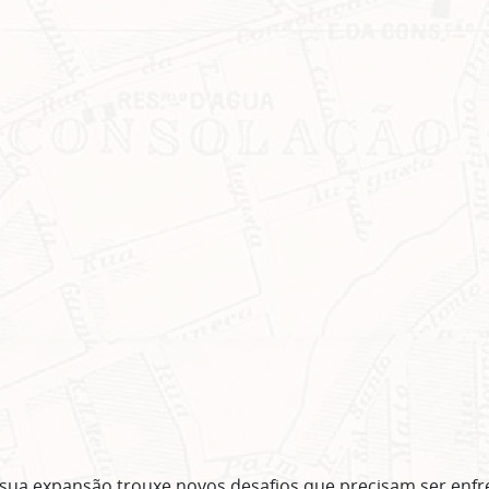
Clique no botão abaixo para receber notícias sobre o centro de São Paulo no seu
email.
CLIQUE AQUI
não mostrar mais esse 
ua expansão trouxe novos desafios que precisam ser enf