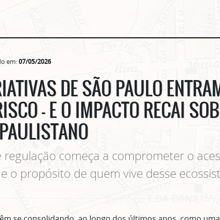
do em:
07/05/2026
RIATIVAS DE SÃO PAULO ENTR
ISCO — E O IMPACTO RECAI SOB
 PAULISTANO
e regulação começa a comprometer o aces
e o propósito de quem vive desse ecossi
s vêm se consolidando, ao longo dos últimos anos, como um