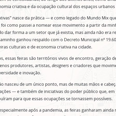
nomia criativa e da ocupação cultural dos espaços urbanos 
iativas” nasce da prática — e como legado do Mundo Mix que
foi como passei a nomear esse movimento a partir da mi
 dar forma a um setor que já existia, mas ainda não era 
 caminho ganhou respaldo com o Decreto Municipal nº 19.60
ras culturais e de economia criativa na cidade.
, essas feiras são territórios vivos de encontro, geração d
enos produtores, artistas,
designers
e criadores que movim
versidade e inovação.
o nasceu de um único ponto, mas de muitas mãos e cabeça
ações — e também de iniciativas do poder público que, em 
uíram para que essas ocupações se tornassem possíveis.
especialmente após a pandemia, as feiras ganharam ainda 