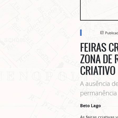
cidades
Publica
FEIRAS C
ZONA DE R
CRIATIVO
A ausência d
permanência 
Beto Lago
As feiras criativa