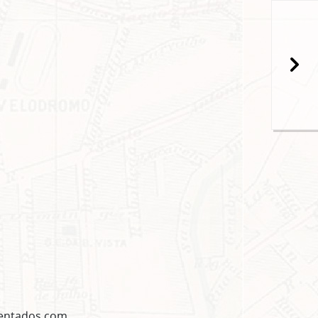
popup
rentados com