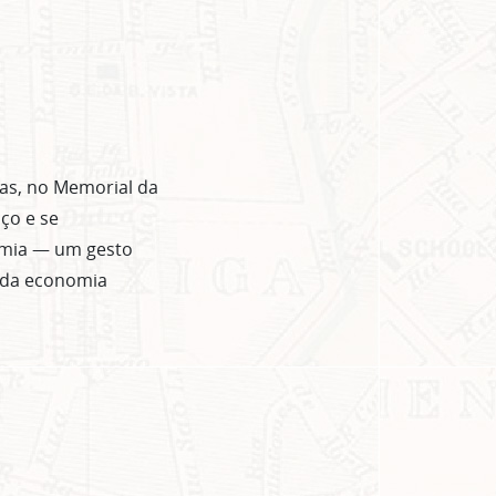
vas, no Memorial da
ço e se
emia — um gesto
o da economia