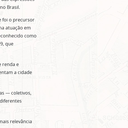
no Brasil.
 foi o precursor
nha atuação em
reconhecido como
9, que
e renda e
entam a cidade
s — coletivos,
diferentes
mais relevância