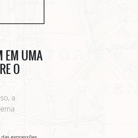
AM EM UMA
RE O
so, a
stema
a das expressões