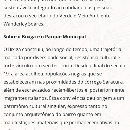
sustentável e integrado ao cotidiano das pessoas”,
destacou o secretário do Verde e Meio Ambiente,
Wanderley Soares.
ASSINE GRATUITAMENTE
Sobre o Bixiga e o Parque Municipal
NOSSA NEWSLETTER!
O Bixiga construiu, ao longo do tempo, uma trajetória
Clique no botão abaixo para receber notícias sobre o
marcada por diversidade social, resistência cultural e
centro de São Paulo no seu email.
forte vínculo com seu território. Desde o final do século
CLIQUE AQUI
19, a área acolheu populações negras que se
não mostrar mais esse popup
estabeleceram nas proximidades do córrego Saracura,
além de escravizados recém-libertos e, posteriormente,
imigrantes italianos. Essa convivência deu origem a um
patrimônio cultural singular, expresso tanto no
conjunto arquitetônico do bairro quanto em
manifestações imateriais que permanecem ativas no