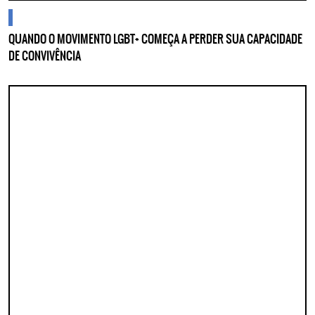
cidades
QUANDO O MOVIMENTO LGBT+ COMEÇA A PERDER SUA CAPACIDADE
DE CONVIVÊNCIA
Lorem ipsum dolor sit amet, consectetur adipisicing elit. Autem assumenda
labore quia nobis nihil tempora praesentium distinctio, id, quibusdam est.