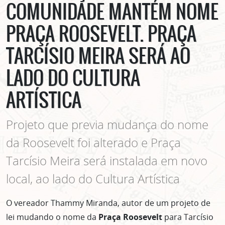
COMUNIDADE MANTÉM NOME
PRAÇA ROOSEVELT. PRAÇA
TARCÍSIO MEIRA SERÁ AO
LADO DO CULTURA
ARTÍSTICA
Projeto que previa mudança do nome
da Roosevelt foi alterado e Praça
Tarcísio Meira será instalada em novo
local, ao lado do Cultura Artística
O vereador Thammy Miranda, autor de um projeto de
lei mudando o nome da
Praça Roosevelt
para Tarcísio