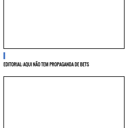
ASSINE GRATUITAMENTE
NOSSA NEWSLETTER!
Clique no botão abaixo para receber notícias sobre o
centro de São Paulo no seu email.
CLIQUE AQUI
não mostrar mais esse popup
cidades
EDITORIAL: AQUI NÃO TEM PROPAGANDA DE BETS