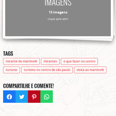
IMAGENS
13 imagens
clique para abrir
TAGS
mirante do martinelli
mirantes
o que fazer no centro
turismo
turismo no centro de são paulo
visita ao martinelli
COMPARTILHE E COMENTE!