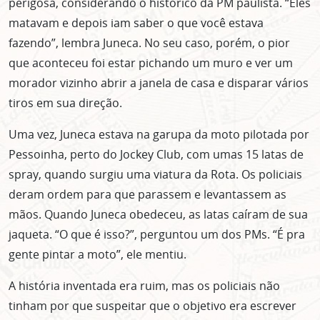
perigosa, considerando o histórico da PM paulista. “Eles
matavam e depois iam saber o que você estava
fazendo”, lembra Juneca. No seu caso, porém, o pior
que aconteceu foi estar pichando um muro e ver um
morador vizinho abrir a janela de casa e disparar vários
tiros em sua direção.
Uma vez, Juneca estava na garupa da moto pilotada por
Pessoinha, perto do Jockey Club, com umas 15 latas de
spray, quando surgiu uma viatura da Rota. Os policiais
deram ordem para que parassem e levantassem as
mãos. Quando Juneca obedeceu, as latas caíram de sua
jaqueta. “O que é isso?”, perguntou um dos PMs. “É pra
gente pintar a moto”, ele mentiu.
A história inventada era ruim, mas os policiais não
tinham por que suspeitar que o objetivo era escrever