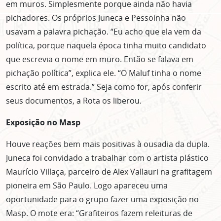
em muros. Simplesmente porque ainda não havia
ASSINE GRATUITAMENTE
pichadores. Os próprios Juneca e Pessoinha não
NOSSA NEWSLETTER!
usavam a palavra pichação. “Eu acho que ela vem da
política, porque naquela época tinha muito candidato
Clique no botão abaixo para receber notícias sobre o
centro de São Paulo no seu email.
que escrevia o nome em muro. Então se falava em
CLIQUE AQUI
pichação política”, explica ele. “O Maluf tinha o nome
não mostrar mais esse popup
escrito até em estrada.” Seja como for, após conferir
seus documentos, a Rota os liberou.
Exposição no Masp
Houve reações bem mais positivas à ousadia da dupla.
Juneca foi convidado a trabalhar com o artista plástico
Maurício Villaça, parceiro de Alex Vallauri na grafitagem
pioneira em São Paulo. Logo apareceu uma
oportunidade para o grupo fazer uma exposição no
Masp. O mote era: “Grafiteiros fazem releituras de