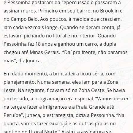
e Pessoinha gostaram da repercussão e passaram a
assinar muros. Primeiro em seu bairro, no Brooklin e
no Campo Belo. Aos poucos, à medida que cresciam,
iam cada vez mais longe. Quando se deram conta, já
estavam pichando no litoral e no interior. Quando
Pessoinha fez 18 anos e ganhou um carro, a dupla
chegou até Minas Gerais. “Daí pra frente, não paramos
mais”, diz Juneca.
Em dado momento, a brincadeira ficou séria, com
planejamento. Numa semana, eles iam para a Zona
Leste. Na seguinte, ficavam só na Zona Oeste. Se havia
um feriado, a programação era especial: “Vamos descer
na terça e fazer a Imigrantes e a Praia Grande até
Peruíbe”, Juneca, o estrategista, dizia a Pessoinha. “Na
quarta, vamos fazer Guarujá e as outras praias no
sentido do Litoral Norte.” Assim, a assinatura se