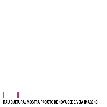
Lorem ipsum dolor sit amet, consectetur adipisicing elit. Autem assumenda
labore quia nobis nihil tempora praesentium distinctio, id, quibusdam est.
cidades
cultura
ITAÚ CULTURAL MOSTRA PROJETO DE NOVA SEDE. VEJA IMAGENS