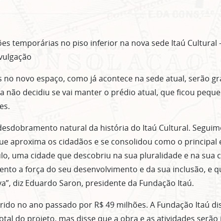
Clique no botão abaixo para receber notícias sobre o centro de São Paulo no seu
email.
CLIQUE AQUI
não mostrar mais esse 
es temporárias no piso inferior na nova sede Itaú Cultural 
vulgação
s no novo espaço, como já acontece na sede atual, serão gra
a não decidiu se vai manter o prédio atual, que ficou pequ
es.
desdobramento natural da história do Itaú Cultural. Segui
que aproxima os cidadãos e se consolidou como o principal ei
ulo, uma cidade que descobriu na sua pluralidade e na sua 
nto a força do seu desenvolvimento e da sua inclusão, e q
va”, diz Eduardo Saron, presidente da Fundação Itaú.
irido no ano passado por R$ 49 milhões. A Fundação Itaú di
tal do projeto, mas disse que a obra e as atividades serão