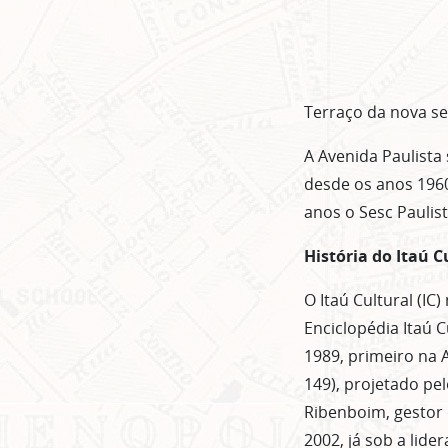
Terraço da nova se
A Avenida Paulista
desde os anos 196
anos o Sesc Paulis
História do Itaú C
O Itaú Cultural (I
Enciclopédia Itaú C
1989, primeiro na A
149), projetado pe
Ribenboim, gestor 
2002, já sob a lide