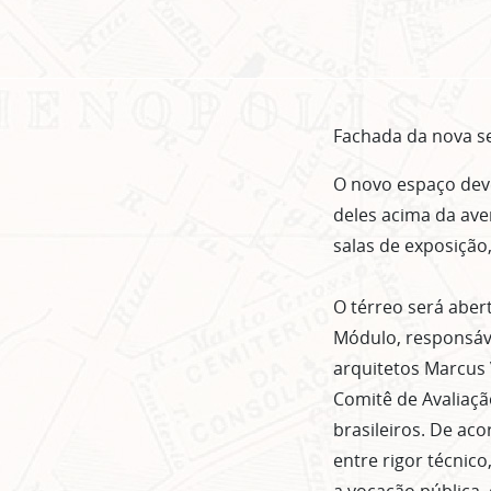
Fachada da nova se
O novo espaço deve
deles acima da ave
salas de exposição,
O térreo será aber
Módulo, responsáve
arquitetos Marcus 
Comitê de Avaliação
brasileiros. De ac
entre rigor técnico
a vocação pública, 