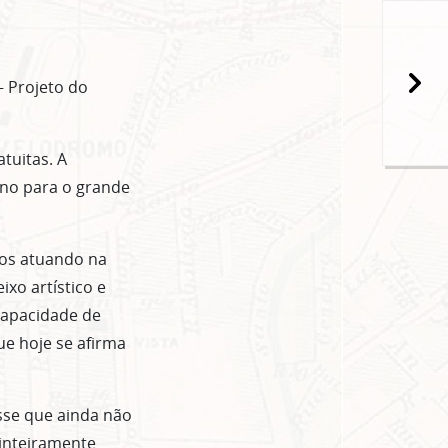
popup
– Projeto do
tuitas. A
eno para o grande
mos atuando na
xo artístico e
capacidade de
ue hoje se afirma
sse que ainda não
 inteiramente