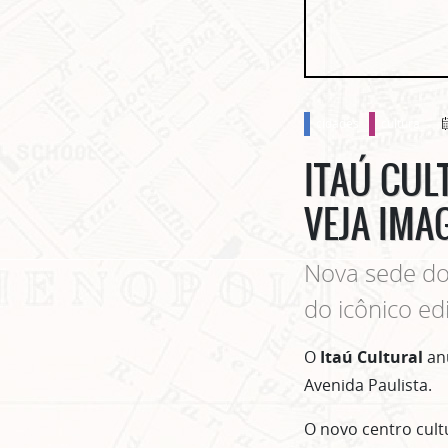
cidades
cultura
ITAÚ CUL
VEJA IMA
Nova sede do 
do icônico edi
O
Itaú Cultural
an
Avenida Paulista.
O novo centro cult