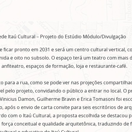
de Itaú Cultural – Projeto do Estúdio Módulo/Divulgação
 ficar pronto em 2031 e será um centro cultural vertical, 
nida e oito no subsolo. O espaço terá um teatro com mais d
 anfiteatro, espaços de formação, loja e restaurante-café.
to para a rua, como se pode ver nas projeções compartilha
l pelo projeto, convidando o público a entrar no local. O p
Vinicius Damon, Guilherme Bravin e Erica Tomasoni foi esc
, após o envio de carta convite para seis escritórios de ar
ordo com o Itaú Cultural, a proposta escolhida se destacou
, força conceitual e qualidade arquitetônica, traduzindo de
cultural e educativa do Itaú Cultural.