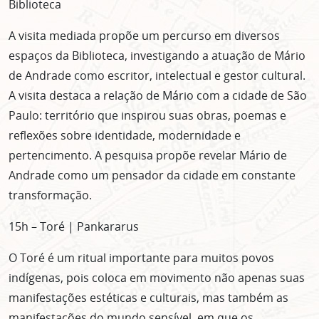
Biblioteca
Clique no botão abaixo para receber notícias sobre o
centro de São Paulo no seu email.
A visita mediada propõe um percurso em diversos
CLIQUE AQUI
espaços da Biblioteca, investigando a atuação de Mário
não mostrar mais esse popup
de Andrade como escritor, intelectual e gestor cultural.
A visita destaca a relação de Mário com a cidade de São
Paulo: território que inspirou suas obras, poemas e
reflexões sobre identidade, modernidade e
pertencimento. A pesquisa propõe revelar Mário de
Andrade como um pensador da cidade em constante
transformação.
15h – Toré | Pankararus
O Toré é um ritual importante para muitos povos
indígenas, pois coloca em movimento não apenas suas
manifestações estéticas e culturais, mas também as
manifestações do mundo sensível, em que os