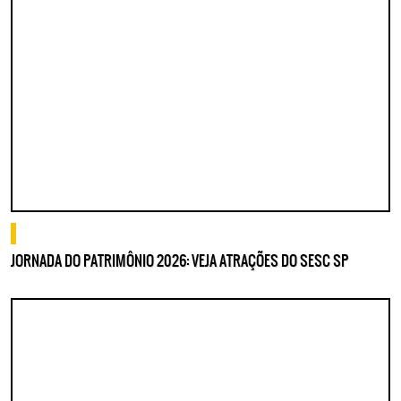
Lorem ipsum dolor sit amet, consectetur adipisicing elit. Autem assumenda
labore quia nobis nihil tempora praesentium distinctio, id, quibusdam est.
o que fazer
JORNADA DO PATRIMÔNIO 2026: VEJA ATRAÇÕES DO SESC SP