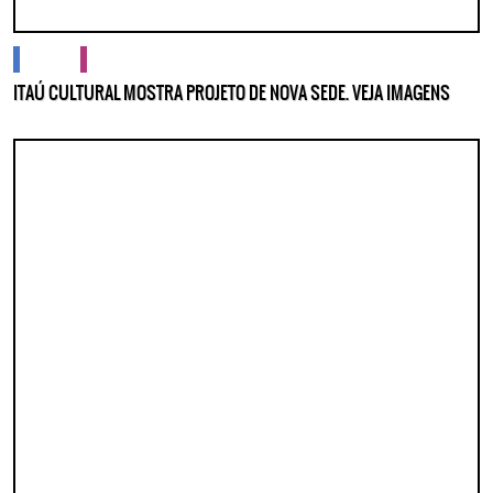
cidades
cultura
ITAÚ CULTURAL MOSTRA PROJETO DE NOVA SEDE. VEJA IMAGENS
Lorem ipsum dolor sit amet, consectetur adipisicing elit. Autem assumenda
labore quia nobis nihil tempora praesentium distinctio, id, quibusdam est.