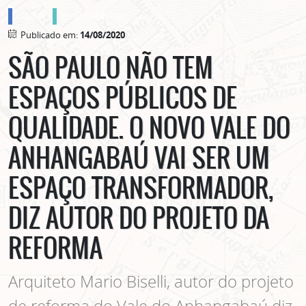
cidades
gente no centro
Publicado em:
14/08/2020
SÃO PAULO NÃO TEM
ESPAÇOS PÚBLICOS DE
QUALIDADE. O NOVO VALE DO
ANHANGABAÚ VAI SER UM
ESPAÇO TRANSFORMADOR,
DIZ AUTOR DO PROJETO DA
REFORMA
Arquiteto Mario Biselli, autor do projeto
de reforma do Vale do Anhangabaú diz