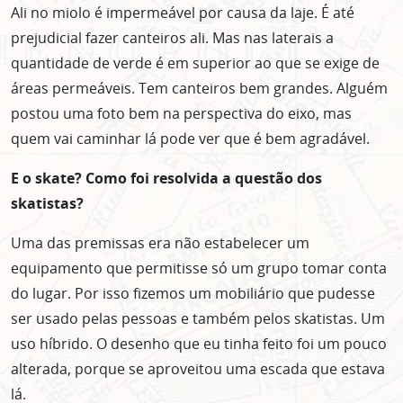
Ali no miolo é impermeável por causa da laje. É até
prejudicial fazer canteiros ali. Mas nas laterais a
quantidade de verde é em superior ao que se exige de
áreas permeáveis. Tem canteiros bem grandes. Alguém
postou uma foto bem na perspectiva do eixo, mas
ASSINE GRATUITAMENTE
quem vai caminhar lá pode ver que é bem agradável.
NOSSA NEWSLETTER!
E o skate? Como foi resolvida a questão dos
Clique no botão abaixo para receber notícias sobre o
centro de São Paulo no seu email.
skatistas?
CLIQUE AQUI
Uma das premissas era não estabelecer um
não mostrar mais esse popup
equipamento que permitisse só um grupo tomar conta
do lugar. Por isso fizemos um mobiliário que pudesse
ser usado pelas pessoas e também pelos skatistas. Um
uso híbrido. O desenho que eu tinha feito foi um pouco
alterada, porque se aproveitou uma escada que estava
lá.