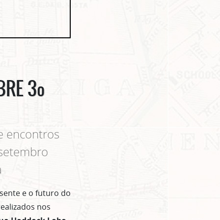
BRE 3º
de encontros
 setembro
a
sente e o futuro do
realizados nos