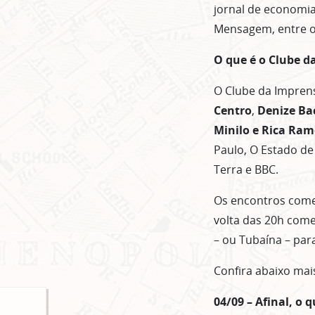
jornal de economia
Mensagem, entre ou
O que é o Clube d
O Clube da Imprens
Centro
,
Denize Ba
Minilo e Rica Ra
Paulo, O Estado de 
Terra e BBC.
Os encontros come
volta das 20h com
– ou Tubaína – par
Confira abaixo mai
04/09 – Afinal, o 