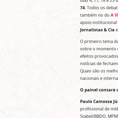
dias 4, 11, 18 e 25
74
. Todos os debat
também no do
A V
apoio instituciona
Jornalistas & Cia
O primeiro tema d
sobre o momento de
efeitos provocados
notícias de fecham
Quais são os melho
nacionais e interna
O painel contará 
Paulo Camossa Jú
profissional de mí
Stabel/BBDO, MPM,