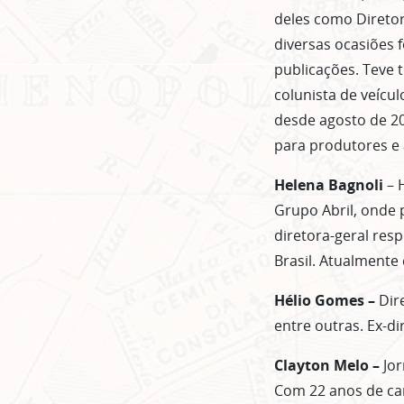
deles como Diretor
diversas ocasiões 
publicações. Teve 
colunista de veícu
desde agosto de 20
para produtores e 
Helena Bagnoli
– H
Grupo Abril, onde p
diretora-geral res
Brasil. Atualmente 
Hélio Gomes –
Dire
entre outras. Ex-di
Clayton Melo –
Jor
Com 22 anos de carr