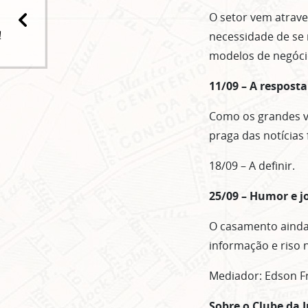
O setor vem atrav
!
necessidade de se r
modelos de negóci
11/09 – A respost
Como os grandes ve
praga das notícias 
18/09 – A definir.
25/09 – Humor e 
O casamento ainda 
informação e riso 
Mediador: Edson F
Sobre o Clube da