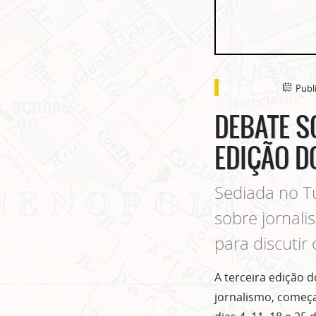
o que fazer
Publ
DEBATE S
EDIÇÃO D
Sediada no Tu
sobre jornal
para discutir
A terceira edição 
jornalismo, começa