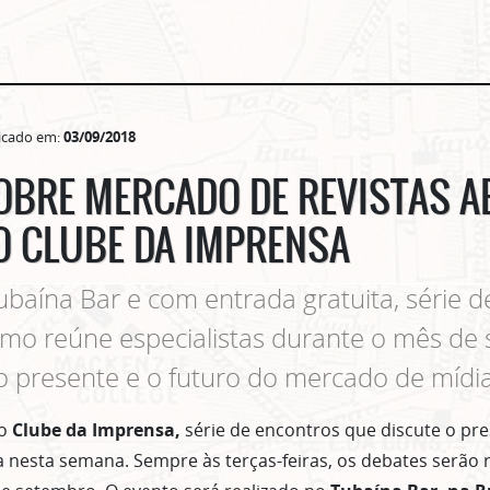
icado em:
03/09/2018
OBRE MERCADO DE REVISTAS A
O CLUBE DA IMPRENSA
baína Bar e com entrada gratuita, série 
ismo reúne especialistas durante o mês de
 o presente e o futuro do mercado de mídi
do
Clube da Imprensa,
série de encontros que discute o pre
 nesta semana. Sempre às terças-feiras, os debates serão 