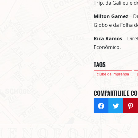
Trip, da Galileu e d
Milton Gamez
– Di
Globo e da Folha de
Rica Ramos
– Diret
Econômico.
TAGS
clube da imprensa
COMPARTILHE E CO