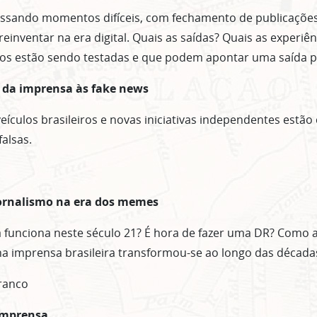
CLIQUE AQUI
essando momentos difíceis, com fechamento de publicações
não mostrar mais esse 
einventar na era digital. Quais as saídas? Quais as experiê
os estão sendo testadas e que podem apontar uma saída 
a da imprensa às fake news
ículos brasileiros e novas iniciativas independentes estã
falsas.
jornalismo na era dos memes
funciona neste século 21? É hora de fazer uma DR? Como a
na imprensa brasileira transformou-se ao longo das década
ranco
 Imprensa