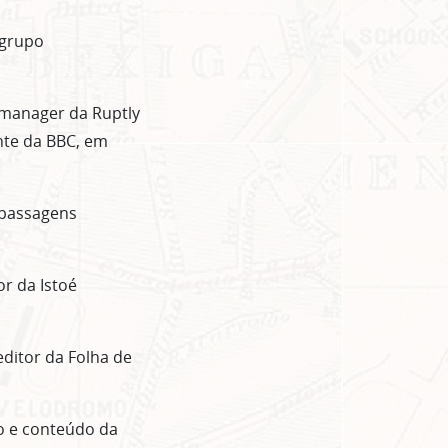
 grupo
manager da Ruptly
ente da BBC, em
 passagens
or da Istoé
editor da Folha de
ão e conteúdo da