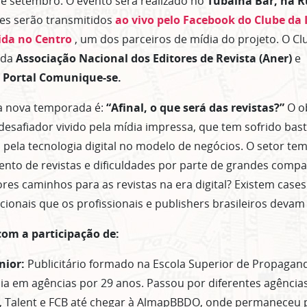
 de setembro. O evento será realizado no
Tubaína Bar, na 
es serão transmitidos
ao vivo pelo Facebook do Clube da
ida no Centro
, um dos parceiros de mídia do projeto. O C
l da
Associação Nacional dos Editores de Revista (Aner)
e 
e
Portal Comunique-se.
a nova temporada é:
“Afinal, o que será das revistas?”
O ob
safiador vivido pela mídia impressa, que tem sofrido bas
 pela tecnologia digital no modelo de negócios. O setor te
ento de revistas e dificuldades por parte de grandes comp
res caminhos para as revistas na era digital? Existem case
cionais que os profissionais e publishers brasileiros devam
com a participação de:
nior:
Publicitário formado na Escola Superior de Propagand
dia em agências por 29 anos. Passou por diferentes agência
 Talent e FCB até chegar à AlmapBBDO, onde permaneceu p