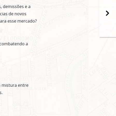
, demissões e a
popup
ncias de novos
para esse mercado?
o combatendo a
 mistura entre
s.