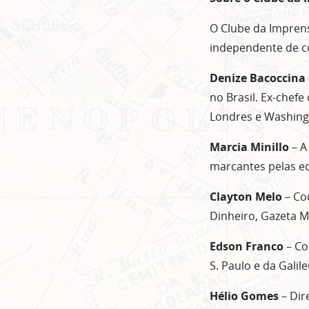
O Clube da Imprens
independente de co
Denize Bacoccina
no Brasil. Ex-chef
Londres e Washing
Marcia Minillo
– A
marcantes pelas ed
Clayton Melo
– Coc
Dinheiro, Gazeta M
Edson Franco
– Co
S. Paulo e da Galile
Hélio Gomes
– Dir