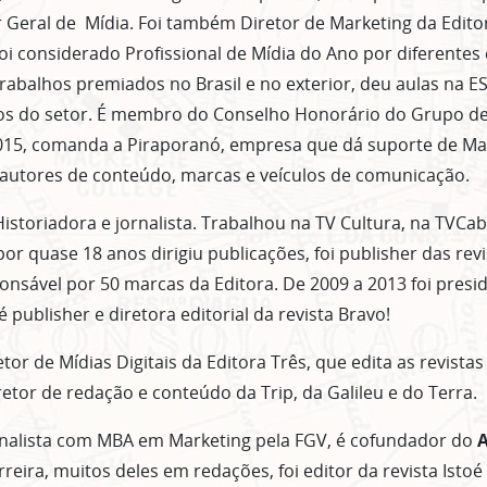
 Geral de Mídia. Foi também Diretor de Marketing da Editor
foi considerado Profissional de Mídia do Ano por diferentes
trabalhos premiados no Brasil e no exterior, deu aulas na E
los do setor. É membro do Conselho Honorário do Grupo de
15, comanda a Piraporanó, empresa que dá suporte de Mark
autores de conteúdo, marcas e veículos de comunicação.
istoriadora e jornalista. Trabalhou na TV Cultura, na TVCab
or quase 18 anos dirigiu publicações, foi publisher das revi
ponsável por 50 marcas da Editora. De 2009 a 2013 foi pres
é publisher e diretora editorial da revista Bravo!
tor de Mídias Digitais da Editora Três, que edita as revistas
retor de redação e conteúdo da Trip, da Galileu e do Terra.
nalista com MBA em Marketing pela FGV, é cofundador do
A
eira, muitos deles em redações, foi editor da revista Istoé