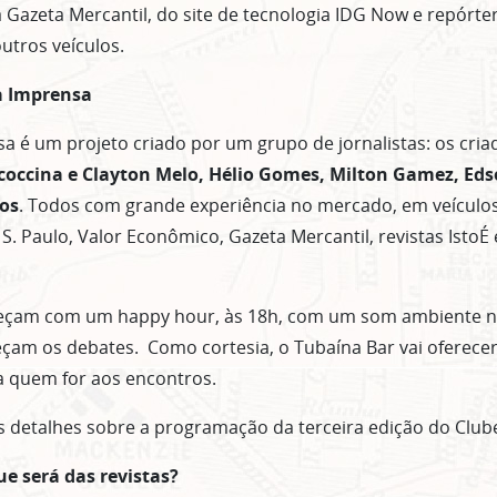
 Gazeta Mercantil, do site de tecnologia IDG Now e repórte
tros veículos.
a Imprensa
a é um projeto criado por um grupo de jornalistas: os cri
coccina e Clayton Melo, Hélio Gomes, Milton Gamez, Eds
mos
. Todos com grande experiência no mercado, em veículos
S. Paulo, Valor Econômico, Gazeta Mercantil, revistas IstoÉ 
çam com um happy hour, às 18h, com um som ambiente na
eçam os debates. Como cortesia, o Tubaína Bar vai oferec
a quem for aos encontros.
ASSINE GRATUITAMENTE NOSSA
NEWSLETTER!
s detalhes sobre a programação da terceira edição do Club
Clique no botão abaixo para receber notícias sobre o centro de São Paulo no seu
que será das revistas?
email.