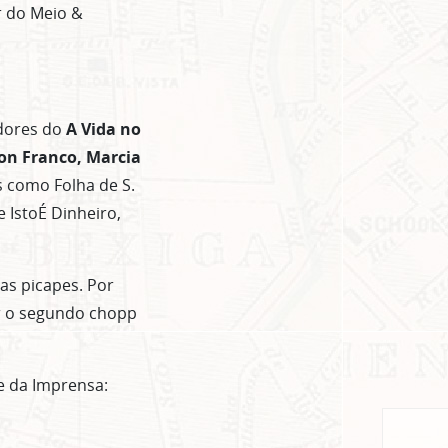
r do Meio &
adores do
A Vida no
on Franco, Marcia
 como Folha de S.
e IstoÉ Dinheiro,
s picapes. Por
er o segundo chopp
e da Imprensa: