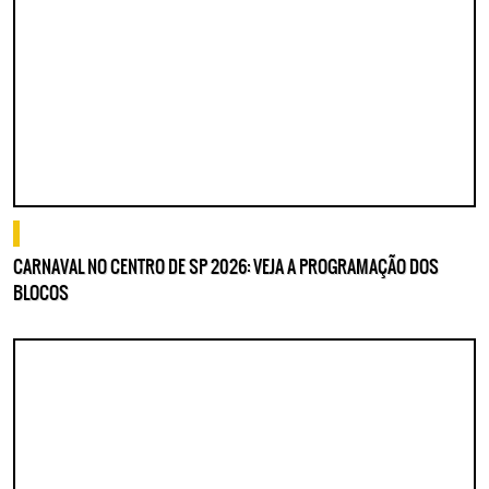
Lorem ipsum dolor sit amet, consectetur adipisicing elit. Autem assumenda
labore quia nobis nihil tempora praesentium distinctio, id, quibusdam est.
o que fazer
CARNAVAL NO CENTRO DE SP 2026: VEJA A PROGRAMAÇÃO DOS
BLOCOS