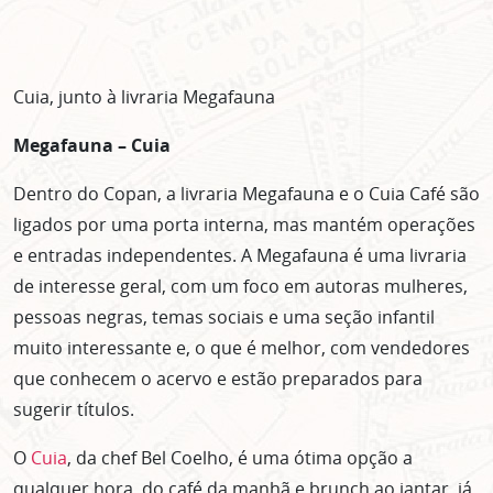
Clique no botão abaixo para receber notícias sobre o
centro de São Paulo no seu email.
CLIQUE AQUI
Cuia, junto à livraria Megafauna
não mostrar mais esse popup
Megafauna – Cuia
Dentro do Copan, a livraria Megafauna e o Cuia Café são
ligados por uma porta interna, mas mantém operações
e entradas independentes. A Megafauna é uma livraria
de interesse geral, com um foco em autoras mulheres,
pessoas negras, temas sociais e uma seção infantil
muito interessante e, o que é melhor, com vendedores
que conhecem o acervo e estão preparados para
sugerir títulos.
O
Cuia
, da chef Bel Coelho, é uma ótima opção a
qualquer hora, do café da manhã e brunch ao jantar, já