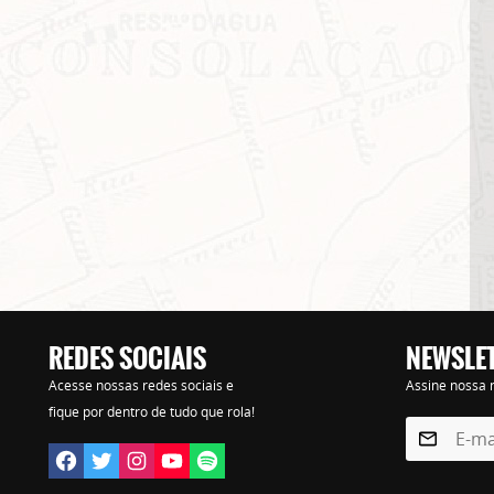
REDES SOCIAIS
NEWSLE
Lorem ipsum dolor sit amet, consectetur adipisicing elit. Autem assumenda labore quia nobi
Acesse nossas redes sociais e
Assine nossa n
praesentium distinctio, id, quibusdam est.
fique por dentro de tudo que rola!