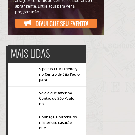
atrações culturais do Centro, colaborativo e
abrangente. Entre aqui para ver a
programação.
DIVULGUE SEU EVENTO!
MAIS LIDAS
5 points LGBT friendly
no Centro de São Paulo
para…
Veja o que fazer no
Centro de São Paulo
popup
no…
Conheça a história do
misterioso casarão
que…