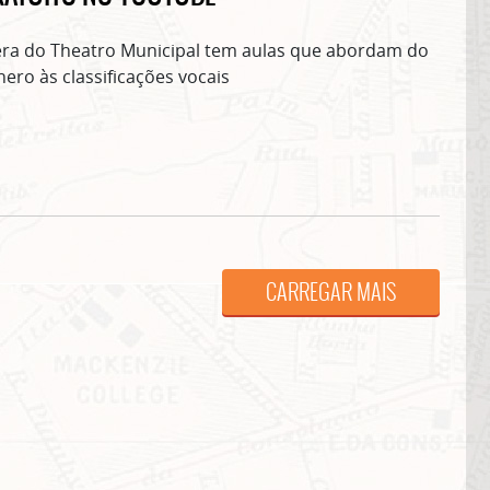
era do Theatro Municipal tem aulas que abordam do
ero às classificações vocais
ASSINE GRATUITAMENTE NOSSA
NEWSLETTER!
CARREGAR MAIS
Clique no botão abaixo para receber notícias sobre o centro de São Paulo no seu
email.
CLIQUE AQUI
não mostrar mais esse 