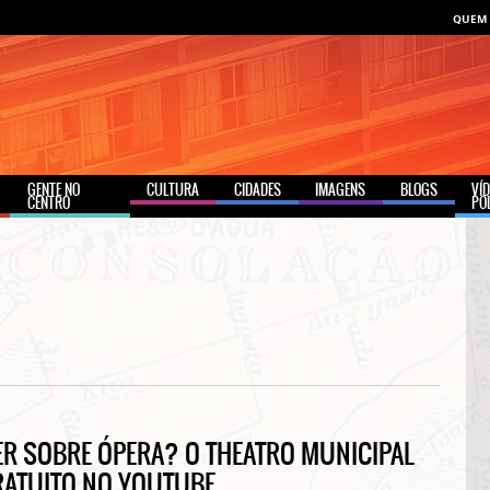
QUEM
GENTE NO
CULTURA
CIDADES
IMAGENS
BLOGS
VÍ
CENTRO
PO
R SOBRE ÓPERA? O THEATRO MUNICIPAL
RATUITO NO YOUTUBE