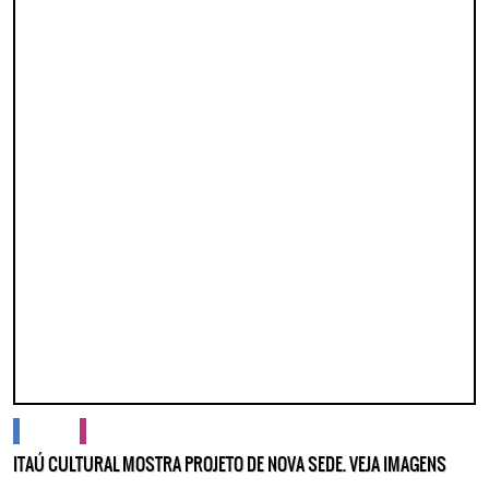
Lorem ipsum dolor sit amet, consectetur adipisicing elit. Autem assumenda
labore quia nobis nihil tempora praesentium distinctio, id, quibusdam est.
cidades
cultura
ITAÚ CULTURAL MOSTRA PROJETO DE NOVA SEDE. VEJA IMAGENS