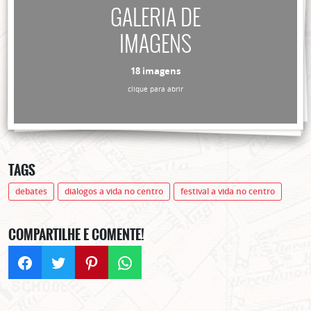
GALERIA DE
IMAGENS
18 imagens
clique para abrir
TAGS
debates
diálogos a vida no centro
festival a vida no centro
COMPARTILHE E COMENTE!