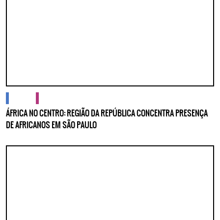
ASSINE GRATUITAMENTE
NOSSA NEWSLETTER!
Clique no botão abaixo para receber notícias sobre o
centro de São Paulo no seu email.
CLIQUE AQUI
não mostrar mais esse popup
cidades
cultura
ÁFRICA NO CENTRO: REGIÃO DA REPÚBLICA CONCENTRA PRESENÇA
DE AFRICANOS EM SÃO PAULO