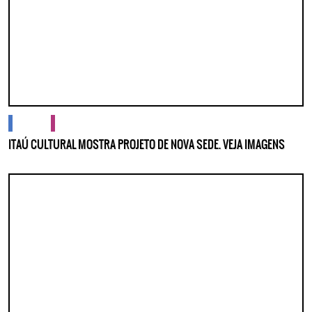
Lorem ipsum dolor sit amet, consectetur adipisicing elit. Autem assumenda
labore quia nobis nihil tempora praesentium distinctio, id, quibusdam est.
cidades
cultura
ITAÚ CULTURAL MOSTRA PROJETO DE NOVA SEDE. VEJA IMAGENS