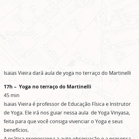
Isaias Vieira dará aula de yoga no terraço do Martinelli
17h – Yoga no terraço do Martinelli
45 min
Isaias Vieira é professor de Educação Física e Instrutor
de Yoga. Ele irá nos guiar nessa aula de Yoga Vinyasa,
ASSINE GRATUITAMENTE
feita para que você consiga vivenciar o Yoga e seus
NOSSA NEWSLETTER!
benefícios.
A prática proporciona a auto observação e a presença,
Clique no botão abaixo para receber notícias sobre o