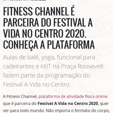
FITNESS CHANNEL É
PARCEIRA DO FESTIVAL A
VIDA NO CENTRO 2020.
CONHEÇA A PLATAFORMA
Aulas de balé, yoga, funcional para
cadeirantes e HIIT na Praça Roosevelt
fazem parte da programação do
Festival A Vida no Centro
A Fitness Channel,
plataforma de atividade física online
que é parceira do
Festival A Vida no Centro 2020
, quer
ser para todo mundo. Não importa o formato do corpo,