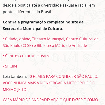
NOSSA NEWSLETTER!
desde a política até a diversidade sexual e racial, em
Clique no botão abaixo para receber notícias sobre o
pontos diferentes do Brasil.
centro de São Paulo no seu email.
CLIQUE AQUI
Confira a programação completa no site da
não mostrar mais esse popup
Secretaria Municipal de Cultura:
• Cidade, online, Theatro Municipal, Centro Cultural de
São Paulo (CCSP) e Biblioteca Mário de Andrade
• Centros culturais e teatros
• SPCine
Leia também:
40 FILMES PARA CONHECER SÃO PAULO:
VOCÊ NUNCA MAIS VAI ENXERGAR A METRÓPOLE DO
MESMO JEITO
CASA MÁRIO DE ANDRADE: VEJA O QUE FAZER E COMO