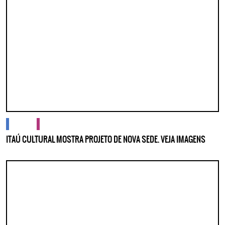
Lorem ipsum dolor sit amet, consectetur adipisicing elit. Autem assumenda
labore quia nobis nihil tempora praesentium distinctio, id, quibusdam est.
cidades
cultura
ITAÚ CULTURAL MOSTRA PROJETO DE NOVA SEDE. VEJA IMAGENS