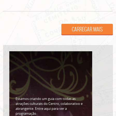
CARREGAR MAIS
ASSINE GRATUITAMENTE
NOSSA NEWSLETTER!
Clique no botão abaixo para receber notícias sobre o
centro de São Paulo no seu email.
CLIQUE AQUI
não mostrar mais esse popup
Estamos criando um guia com todas as
atrações culturais do Centro, colaborativo e
abrangente. Entre aqui para ver a
programação.