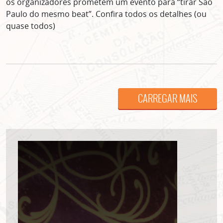
os organizadores prometem um evento para “tirar São
Paulo do mesmo beat”. Confira todos os detalhes (ou
quase todos)
CARREGAR MAIS
ASSINE GRATUITAMENTE
NOSSA NEWSLETTER!
Clique no botão abaixo para receber notícias sobre o
centro de São Paulo no seu email.
CLIQUE AQUI
não mostrar mais esse popup