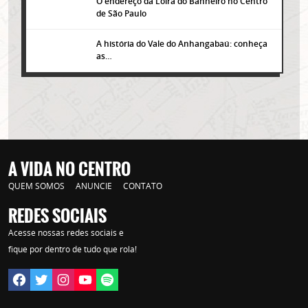
O endereço da Loira do Banheiro no Centro
de São Paulo
A história do Vale do Anhangabaú: conheça
as…
A VIDA NO CENTRO
QUEM SOMOS
ANUNCIE
CONTATO
REDES SOCIAIS
Lorem ipsum dolor sit amet, consectetur adipisicing elit. Autem assumenda
Acesse nossas redes sociais e
labore quia nobis nihil tempora praesentium distinctio, id, quibusdam est.
fique por dentro de tudo que rola!