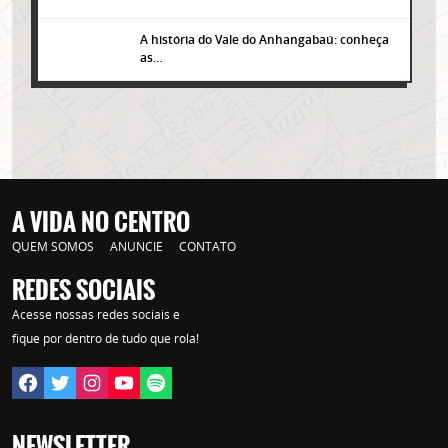
A história do Vale do Anhangabaú: conheça
as…
A VIDA NO CENTRO
QUEM SOMOS
ANUNCIE
CONTATO
REDES SOCIAIS
Lorem ipsum dolor sit amet, consectetur adipisicing elit. Autem assumenda
Acesse nossas redes sociais e
labore quia nobis nihil tempora praesentium distinctio, id, quibusdam est.
fique por dentro de tudo que rola!
NEWSLETTER