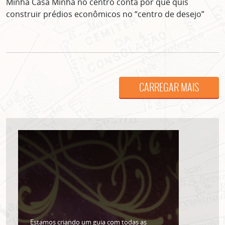
Minha Casa Minha no centro conta por que quis
construir prédios econômicos no “centro de desejo”
CARREGAR MAIS
ASSINE GRATUITAMENTE
NOSSA NEWSLETTER!
Clique no botão abaixo para receber notícias sobre o
centro de São Paulo no seu email.
CLIQUE AQUI
não mostrar mais esse popup
Estamos criando um guia com todas as