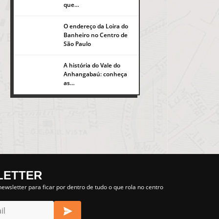
que…
O endereço da Loira do
Banheiro no Centro de
São Paulo
A história do Vale do
Anhangabaú: conheça
as…
LETTER
s nihil tempora
ewsletter para ficar por dentro de tudo o que rola no centro