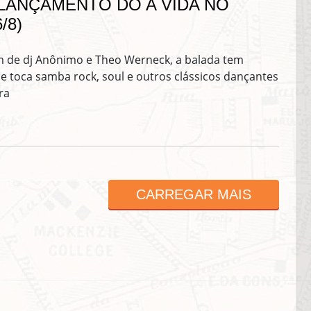
LANÇAMENTO DO A VIDA NO
/8)
 de dj Anônimo e Theo Werneck, a balada tem
 e toca samba rock, soul e outros clássicos dançantes
ra
ASSINE GRATUITAMENTE
NOSSA NEWSLETTER!
CARREGAR MAIS
Clique no botão abaixo para receber notícias sobre o centro de São Paulo no seu
email.
CLIQUE AQUI
não mostrar mais esse 