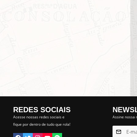
REDES SOCIAIS
NEWS
Lorem ipsum dolor sit amet, consectetur adipisicing elit. Autem assumenda labore quia nobi
praesentium distinctio, id, quibusdam est.
Acesse nossas redes sociais e
Assine nossa n
fique por dentro de tudo que rola!