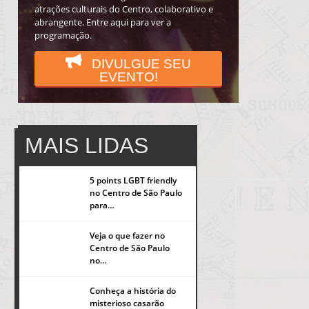
atrações culturais do Centro, colaborativo e
abrangente. Entre aqui para ver a
programação.
DIVULGUE SEU
EVENTO!
MAIS LIDAS
5 points LGBT friendly
no Centro de São Paulo
para…
Veja o que fazer no
popup
Centro de São Paulo
no…
Conheça a história do
misterioso casarão