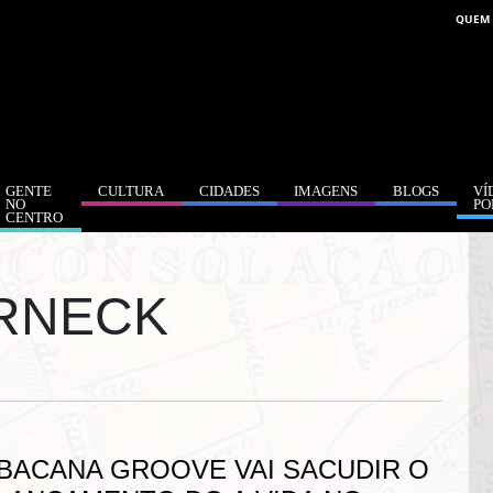
QUEM
GENTE
CULTURA
CIDADES
IMAGENS
BLOGS
VÍ
NO
PO
CENTRO
RNECK
BACANA GROOVE VAI SACUDIR O