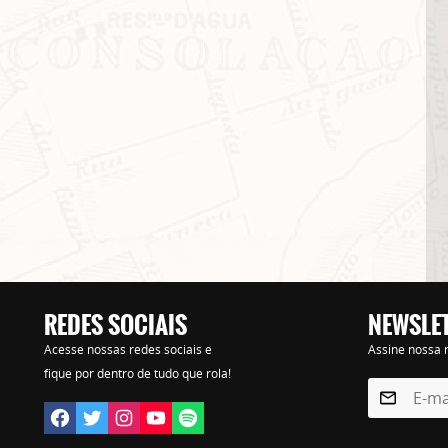
REDES SOCIAIS
NEWSLE
Lorem ipsum dolor sit amet, consectetur adipisicing elit. Autem assumenda labore quia nobi
Acesse nossas redes sociais e
Assine nossa n
praesentium distinctio, id, quibusdam est.
fique por dentro de tudo que rola!