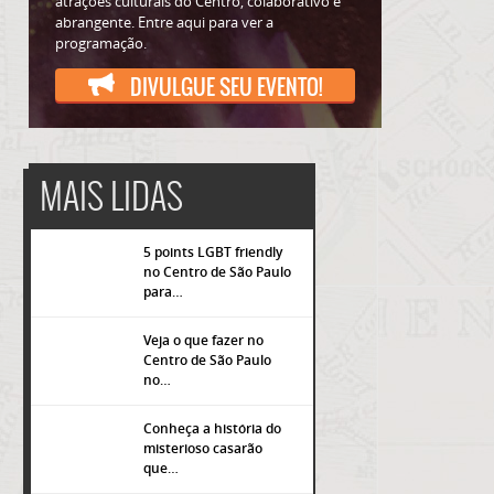
atrações culturais do Centro, colaborativo e
abrangente. Entre aqui para ver a
programação.
DIVULGUE SEU EVENTO!
MAIS LIDAS
5 points LGBT friendly
no Centro de São Paulo
para…
Veja o que fazer no
Centro de São Paulo
popup
no…
Conheça a história do
misterioso casarão
que…