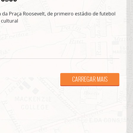
 da Praça Roosevelt, de primeiro estádio de futebol
 cultural
ASSINE GRATUITAMENTE NOSSA
NEWSLETTER!
CARREGAR MAIS
Clique no botão abaixo para receber notícias sobre o centro de São Paulo no seu
email.
CLIQUE AQUI
não mostrar mais esse 