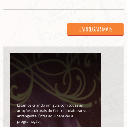
CARREGAR MAIS
ASSINE GRATUITAMENTE
NOSSA NEWSLETTER!
Clique no botão abaixo para receber notícias sobre o
centro de São Paulo no seu email.
CLIQUE AQUI
Estamos criando um guia com todas as
não mostrar mais esse popup
atrações culturais do Centro, colaborativo e
abrangente. Entre aqui para ver a
programação.