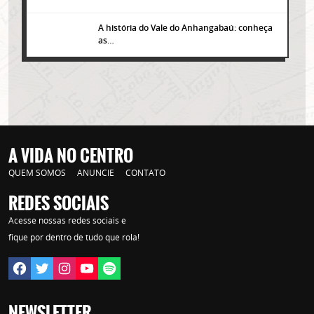
A história do Vale do Anhangabaú: conheça
as…
A VIDA NO CENTRO
QUEM SOMOS
ANUNCIE
CONTATO
REDES SOCIAIS
Lorem ipsum dolor sit amet, consectetur adipisicing elit. Autem assumenda
Acesse nossas redes sociais e
labore quia nobis nihil tempora praesentium distinctio, id, quibusdam est.
fique por dentro de tudo que rola!
NEWSLETTER