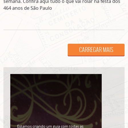
semana. Confira aqui tudo o que vai rolar na festa dos
464 anos de São Paulo
CARREGAR MAIS
ASSINE GRATUITAMENTE
NOSSA NEWSLETTER!
Clique no botão abaixo para receber notícias sobre o
centro de São Paulo no seu email.
CLIQUE AQUI
não mostrar mais esse popup
Estamos criando um guia com todas as