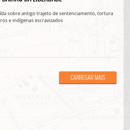
ída sobre antigo trajeto de sentenciamento, tortura
ros e indígenas escravizados
ASSINE GRATUITAMENTE NOSSA
NEWSLETTER!
CARREGAR MAIS
Clique no botão abaixo para receber notícias sobre o centro de São Paulo no seu
email.
CLIQUE AQUI
não mostrar mais esse 