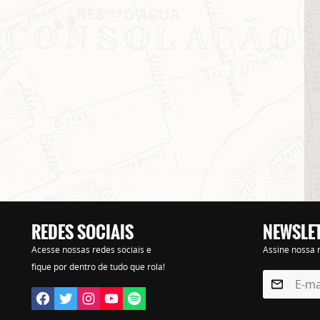
REDES SOCIAIS
NEWSLE
Lorem ipsum dolor sit amet, consectetur adipisicing elit. Autem assumenda labore quia nobi
Acesse nossas redes sociais e
Assine nossa n
praesentium distinctio, id, quibusdam est.
fique por dentro de tudo que rola!