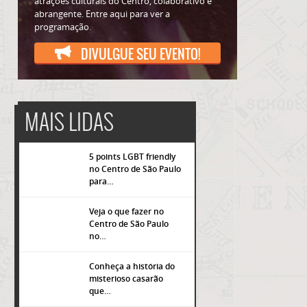
atrações culturais do Centro, colaborativo e
abrangente. Entre aqui para ver a
programação.
DIVULGUE SEU EVENTO!
MAIS LIDAS
5 points LGBT friendly
no Centro de São Paulo
para…
Veja o que fazer no
Centro de São Paulo
popup
no…
Conheça a história do
misterioso casarão
que…