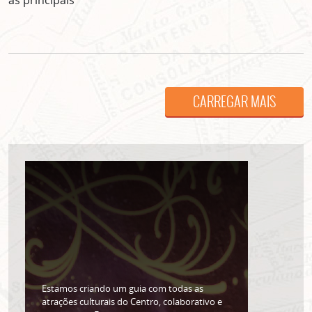
as principais
CARREGAR MAIS
ASSINE GRATUITAMENTE
NOSSA NEWSLETTER!
Clique no botão abaixo para receber notícias sobre o
centro de São Paulo no seu email.
CLIQUE AQUI
não mostrar mais esse popup
Estamos criando um guia com todas as
atrações culturais do Centro, colaborativo e