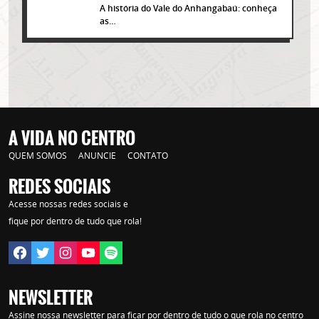
A história do Vale do Anhangabaú: conheça
as…
A VIDA NO CENTRO
QUEM SOMOS
ANUNCIE
CONTATO
REDES SOCIAIS
Acesse nossas redes sociais e
Lorem ipsum dolor sit amet, consectetur adipisicing elit. Autem assumenda
labore quia nobis nihil tempora praesentium distinctio, id, quibusdam est.
fique por dentro de tudo que rola!
NEWSLETTER
Assine nossa newsletter para ficar por dentro de tudo o que rola no centro