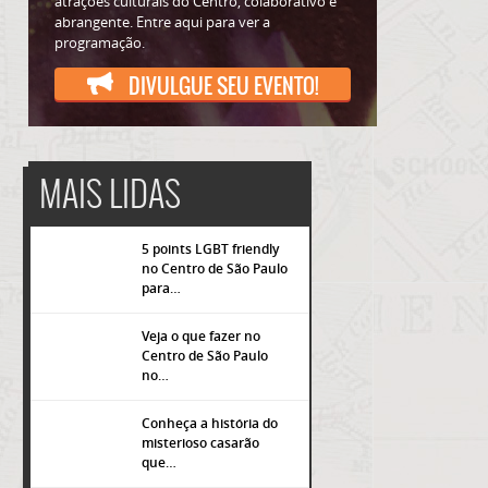
atrações culturais do Centro, colaborativo e
abrangente. Entre aqui para ver a
programação.
DIVULGUE SEU EVENTO!
MAIS LIDAS
5 points LGBT friendly
no Centro de São Paulo
para…
Veja o que fazer no
Centro de São Paulo
popup
no…
Conheça a história do
misterioso casarão
que…