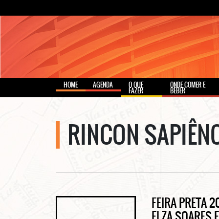
HOME
AGENDA
O QUE
ONDE COMER E
FAZER
BEBER
RINCON SAPIÊN
FEIRA PRETA 
ELZA SOARES 