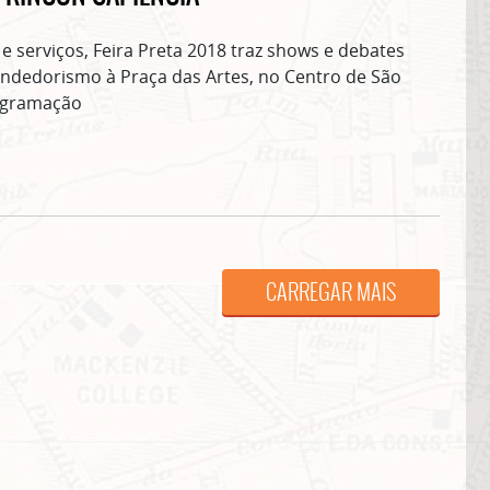
e serviços, Feira Preta 2018 traz shows e debates
ndedorismo à Praça das Artes, no Centro de São
rogramação
ASSINE GRATUITAMENTE NOSSA
NEWSLETTER!
CARREGAR MAIS
Clique no botão abaixo para receber notícias sobre o centro de São Paulo no seu
email.
CLIQUE AQUI
não mostrar mais esse 