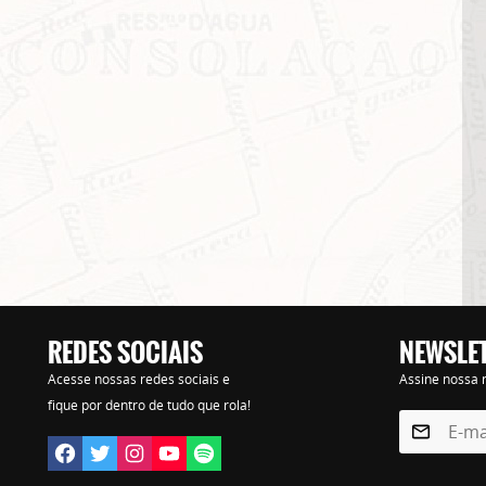
REDES SOCIAIS
NEWSLE
Lorem ipsum dolor sit amet, consectetur adipisicing elit. Autem assumenda labore quia nobi
Acesse nossas redes sociais e
Assine nossa n
praesentium distinctio, id, quibusdam est.
fique por dentro de tudo que rola!