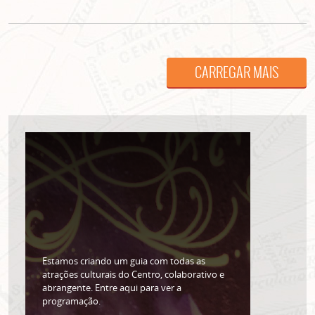
CARREGAR MAIS
ASSINE GRATUITAMENTE
NOSSA NEWSLETTER!
Clique no botão abaixo para receber notícias sobre o
centro de São Paulo no seu email.
CLIQUE AQUI
Estamos criando um guia com todas as
não mostrar mais esse popup
atrações culturais do Centro, colaborativo e
abrangente. Entre aqui para ver a
programação.