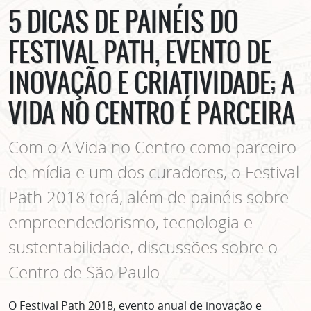
5 DICAS DE PAINÉIS DO
FESTIVAL PATH, EVENTO DE
INOVAÇÃO E CRIATIVIDADE; A
VIDA NO CENTRO É PARCEIRA
Com o A Vida no Centro como parceiro
de mídia e um dos curadores, o Festival
Path 2018 terá, além de painéis sobre
empreendedorismo, tecnologia e
sustentabilidade, discussões sobre o
Centro de São Paulo
O Festival Path 2018, evento anual de inovação e