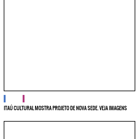
cidades
cultura
ITAÚ CULTURAL MOSTRA PROJETO DE NOVA SEDE. VEJA IMAGENS
Lorem ipsum dolor sit amet, consectetur adipisicing elit. Autem assumenda
labore quia nobis nihil tempora praesentium distinctio, id, quibusdam est.