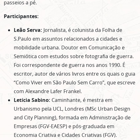
passeios a pé.
ASSINE GRATUITAMENTE
Participantes:
NOSSA NEWSLETTER!
Leão Serva:
Jornalista, é colunista da Folha de
Clique no botão abaixo para receber notícias sobre o
centro de São Paulo no seu email.
S.Paulo em assuntos relacionados a cidades e
CLIQUE AQUI
mobilidade urbana. Doutor em Comunicação e
Semiótica com estudos sobre fotografia de guerra.
não mostrar mais esse popup
Foi correspondente de guerra nos anos 1990. É
escritor, autor de vários livros entre os quais o guia
“Como Viver em São Paulo Sem Carro”, que escreve
com Alexandre Lafer Frankel.
Letícia Sabino:
Caminhante, é mestra em
Urbanismo pela UCL, Londres (MSc Urban Design
and City Planning), formada em Administração de
Empresas (FGV-EAESP) e pós-graduada em
Economia Criativa e Cidades Criativas (FGV).