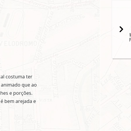
popup
cal costuma ter
r animado que ao
ches e porções.
 é bem arejada e