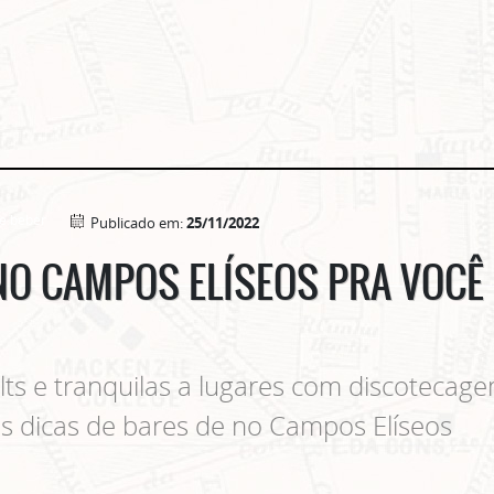
e beber
Publicado em:
25/11/2022
NO CAMPOS ELÍSEOS PRA VOC
ts e tranquilas a lugares com discotecag
as dicas de bares de no Campos Elíseos