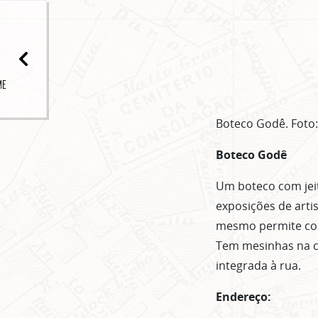
ME
Boteco Godê. Foto:
Boteco Godê
Um boteco com jeit
exposições de arti
mesmo permite conv
Tem mesinhas na ca
integrada à rua.
Endereço: