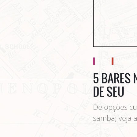
cultura
onde comer 
5 BARES 
DE SEU
De opções cul
samba; veja 