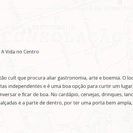
Clique no botão abaixo para receber notícias sobre o centro de São Paulo no seu
email.
CLIQUE AQUI
não mostrar mais esse 
 A Vida no Centro
ão cult que procura aliar gastronomia, arte e boemia. O lo
stas independentes e é uma boa opção para curtir um luga
ersar e ficar de boa. No cardápio, cervejas, drinques, lan
lçadas e a parte de dentro, por ter uma porta bem ampla,