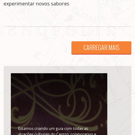
experimentar novos sabores
ASSINE GRATUITAMENTE
NOSSA NEWSLETTER!
Clique no botão abaixo para receber notícias sobre o
centro de São Paulo no seu email.
CLIQUE AQUI
CARREGAR MAIS
não mostrar mais esse popup
Estamos criando um guia com todas as
atrações culturais do Centro, colaborativo e