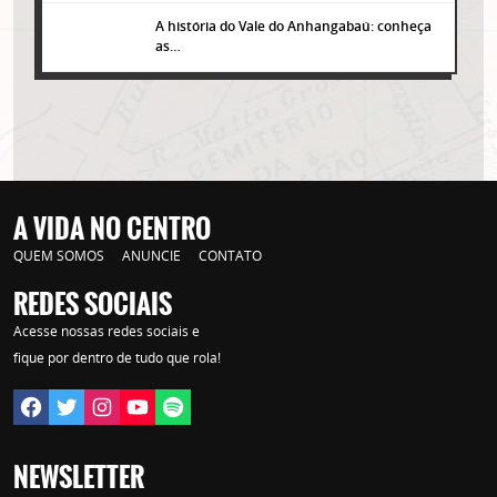
A história do Vale do Anhangabaú: conheça
as…
A VIDA NO CENTRO
QUEM SOMOS
ANUNCIE
CONTATO
Lorem ipsum dolor sit amet, consectetur adipisicing elit. Autem assumenda
labore quia nobis nihil tempora praesentium distinctio, id, quibusdam est.
REDES SOCIAIS
Acesse nossas redes sociais e
fique por dentro de tudo que rola!
NEWSLETTER