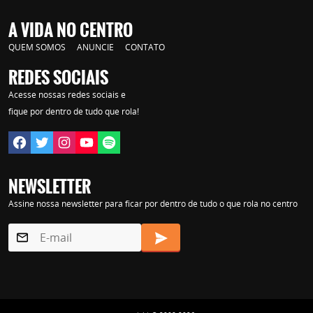
Lorem ipsum dolor sit amet, consectetur adipisicing elit. Autem assumenda
A VIDA NO CENTRO
labore quia nobis nihil tempora praesentium distinctio, id, quibusdam est.
QUEM SOMOS
ANUNCIE
CONTATO
REDES SOCIAIS
Acesse nossas redes sociais e
fique por dentro de tudo que rola!
NEWSLETTER
Assine nossa newsletter para ficar por dentro de tudo o que rola no centro