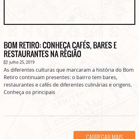
BOM RETIRO: CONHEÇA CAFÉS, BARES E
RESTAURANTES NA REGIÃO
ASSINE GRATUITAMENTE
julho 25, 2019
NOSSA NEWSLETTER!
As diferentes culturas que marcaram a história do Bom
Clique no botão abaixo para receber notícias sobre o
Retiro continuam presentes: o bairro tem bares,
centro de São Paulo no seu email.
restaurantes e cafés de diferentes culinárias e origens.
CLIQUE AQUI
Conheça os principais
não mostrar mais esse popup
CARREGAR MAIS