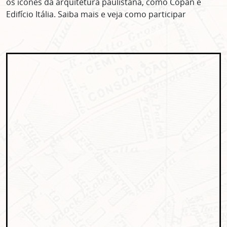
os ícones da arquitetura paulistana, como Copan e
Edifício Itália. Saiba mais e veja como participar