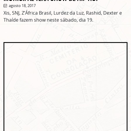
agosto 18, 2017
Xis, SNJ, Z’África Brasil, Lurdez da Luz, Rashid, Dexter e
Thaíde fazem show neste sábado, dia 19.
Lorem ipsum dolor sit amet, consectetur adipisicing elit. Autem assumenda
labore quia nobis nihil tempora praesentium distinctio, id, quibusdam est.