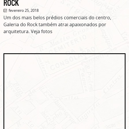
ROCK
Clique no botão abaixo para receber notícias sobre o
centro de São Paulo no seu email.
fevereiro 25, 2018
CLIQUE AQUI
Um dos mais belos prédios comerciais do centro,
não mostrar mais esse popup
Galeria do Rock também atrai apaixonados por
arquitetura. Veja fotos