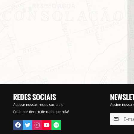
REDES SOCIAIS
NEWSLE
Lorem ipsum dolor sit amet, consectetur adipisicing elit. Autem assumenda labore quia nobi
Acesse nossas redes sociais e
Assine nossa n
praesentium distinctio, id, quibusdam est.
fique por dentro de tudo que rola!