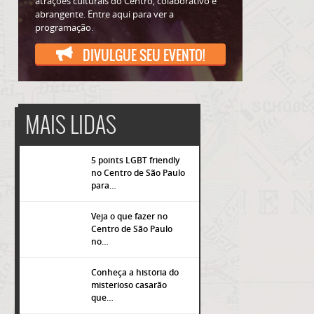
atrações culturais do Centro, colaborativo e
abrangente. Entre aqui para ver a
programação.
DIVULGUE SEU EVENTO!
MAIS LIDAS
5 points LGBT friendly
no Centro de São Paulo
para…
Veja o que fazer no
Centro de São Paulo
popup
no…
Conheça a história do
misterioso casarão
que…