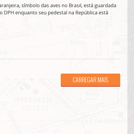
aranjeira, símbolo das aves no Brasil, está guardada
o DPH enquanto seu pedestal na República está
ASSINE GRATUITAMENTE NOSSA
NEWSLETTER!
CARREGAR MAIS
Clique no botão abaixo para receber notícias sobre o centro de São Paulo no seu
email.
CLIQUE AQUI
não mostrar mais esse 