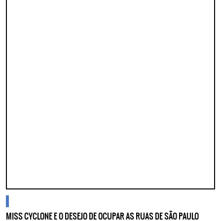
Lorem ipsum dolor sit amet, consectetur adipisicing elit. Autem assumenda
labore quia nobis nihil tempora praesentium distinctio, id, quibusdam est.
blogs
MISS CYCLONE E O DESEJO DE OCUPAR AS RUAS DE SÃO PAULO