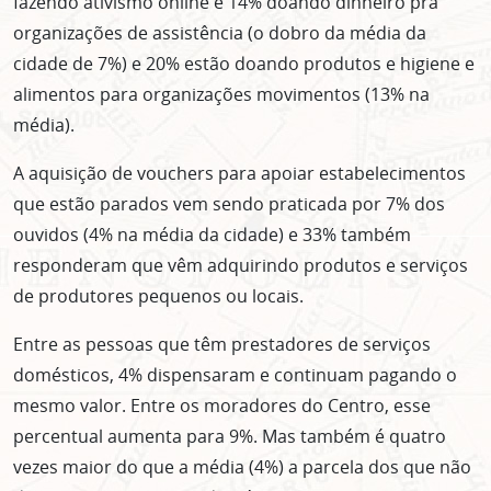
fazendo ativismo online e 14% doando dinheiro pra
organizações de assistência (o dobro da média da
cidade de 7%) e 20% estão doando produtos e higiene e
alimentos para organizações movimentos (13% na
média).
A aquisição de vouchers para apoiar estabelecimentos
que estão parados vem sendo praticada por 7% dos
ouvidos (4% na média da cidade) e 33% também
responderam que vêm adquirindo produtos e serviços
ASSINE GRATUITAMENTE
de produtores pequenos ou locais.
NOSSA NEWSLETTER!
Entre as pessoas que têm prestadores de serviços
Clique no botão abaixo para receber notícias sobre o
domésticos, 4% dispensaram e continuam pagando o
centro de São Paulo no seu email.
mesmo valor. Entre os moradores do Centro, esse
CLIQUE AQUI
percentual aumenta para 9%. Mas também é quatro
não mostrar mais esse popup
vezes maior do que a média (4%) a parcela dos que não