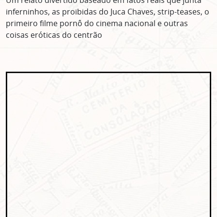
ASSINE GRATUITAMENTE
Um relato divertido baseado em fatos reais que junta
NOSSA NEWSLETTER!
inferninhos, as proibidas do Juca Chaves, strip-teases, o
primeiro filme pornô do cinema nacional e outras
Clique no botão abaixo para receber notícias sobre o
coisas eróticas do centrão
centro de São Paulo no seu email.
CLIQUE AQUI
não mostrar mais esse popup