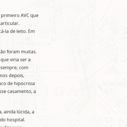
o primeiro AVC que
articular.
-la de leito. Em
ão foram muitas.
ue viria ser a
o sempre, com
anos depois,
co de hipocrisia
esse casamento, a
 ainda lúcida, a
do hospital.