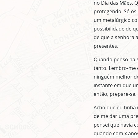
no Dia das Mães. Q
protegendo. Só os 
um metalúrgico com
possibilidade de q
de que a senhora 
presentes.
Quando penso na s
tanto. Lembro-me d
ninguém melhor do 
instante em que um
então, prepare-se.
Acho que eu tinha 
de me dar uma pref
pensei que havia c
quando com x anos 