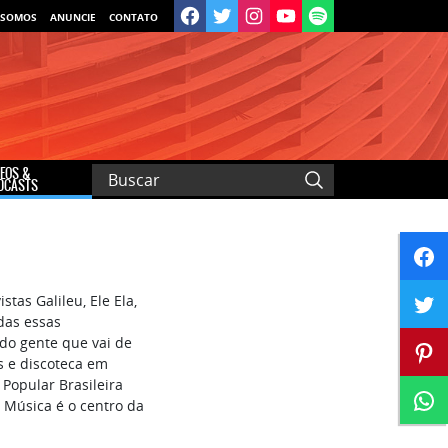
 SOMOS
ANUNCIE
CONTATO
DEOS &
DCASTS
tas Galileu, Ele Ela,
odas essas
ndo gente que vai de
s e discoteca em
 Popular Brasileira
. Música é o centro da