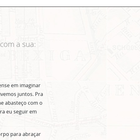
 com a sua:
ense em imaginar
ivemos juntos. Pra
 me abasteço com o
ra eu seguir em
orpo para abraçar