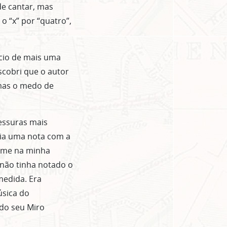
de cantar, mas
o “x” por “quatro”,
ício de mais uma
scobri que o autor
mas o medo de
essuras mais
mia uma nota com a
time na minha
 não tinha notado o
medida. Era
úsica do
 do seu Miro