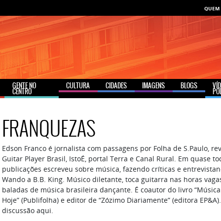
QUEM
GENTE NO
CULTURA
CIDADES
IMAGENS
BLOGS
VÍ
CENTRO
PO
FRANQUEZAS
Edson Franco é jornalista com passagens por Folha de S.Paulo, revis
Guitar Player Brasil, IstoÉ, portal Terra e Canal Rural. Em quase t
publicações escreveu sobre música, fazendo críticas e entrevista
Wando a B.B. King. Músico diletante, toca guitarra nas horas vaga
baladas de música brasileira dançante. É coautor do livro “Música
Hoje” (Publifolha) e editor de “Zózimo Diariamente” (editora EP&A)
discussão aqui.