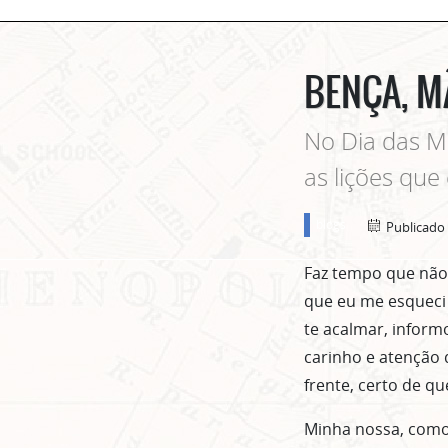
BENÇA, M
No Dia das M
as lições que
blogs
Publicado
Faz tempo que nã
que eu me esqueci 
te acalmar, inform
carinho e atenção 
frente, certo de q
Minha nossa, como 