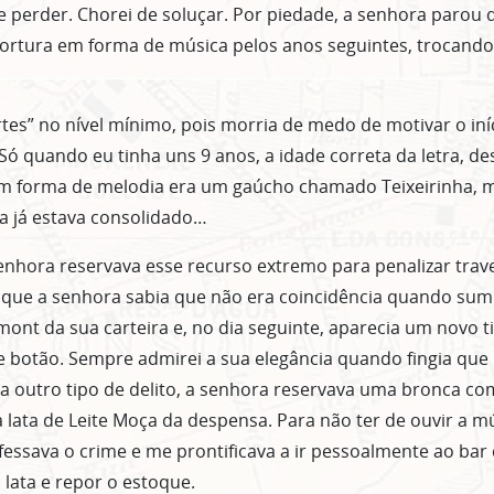
e perder. Chorei de soluçar. Por piedade, a senhora parou 
ortura em forma de música pelos anos seguintes, trocando 
tes” no nível mínimo, pois morria de medo de motivar o in
Só quando eu tinha uns 9 anos, a idade correta da letra, de
em forma de melodia era um gaúcho chamado Teixeirinha, 
a já estava consolidado…
nhora reservava esse recurso extremo para penalizar trav
i que a senhora sabia que não era coincidência quando su
ont da sua carteira e, no dia seguinte, aparecia um novo 
e botão. Sempre admirei a sua elegância quando fingia que
a outro tipo de delito, a senhora reservava uma bronca co
ata de Leite Moça da despensa. Para não ter de ouvir a m
nfessava o crime e me prontificava a ir pessoalmente ao bar
lata e repor o estoque.