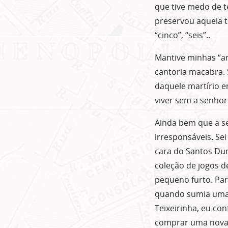
que tive medo de t
preservou aquela t
“cinco”, “seis”..
Mantive minhas “ar
cantoria macabra. 
daquele martírio 
viver sem a senhor
Ainda bem que a se
irresponsáveis. Se
cara do Santos Dum
coleção de jogos d
pequeno furto. Par
quando sumia uma l
Teixeirinha, eu co
comprar uma nova 