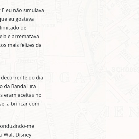
 E eu não simulava
 que eu gostava
ilimitado de
nela e arrematava
s mais felizes da
 decorrente do dia
o da Banda Lira
as eram aceitas no
ei a brincar com
Conduzindo-me
u Walt Disney.