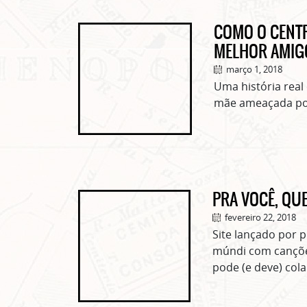
COMO O CENT
MELHOR AMIG
março 1, 2018
Uma história real
mãe ameaçada por 
PRA VOCÊ, QU
fevereiro 22, 2018
Site lançado por 
múndi com cançõe
pode (e deve) col