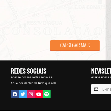
Lorem ipsum dolor sit amet, consectetur adipisicing elit. Autem assumenda labore quia nobi
praesentium distinctio, id, quibusdam est.
CARREGAR MAIS
REDES SOCIAIS
NEWSLE
Acesse nossas redes sociais e
Assine nossa n
fique por dentro de tudo que rola!