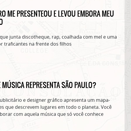
NEWSLETTER!
Clique no botão abaixo para receber notícias sobre o centro de São Paulo no seu
RO ME PRESENTEOU E LEVOU EMBORA MEU
email.
O
CLIQUE AQUI
não mostrar mais esse 
 que junta discotheque, rap, coalhada com mel e uma
traficantes na frente dos filhos
E MÚSICA REPRESENTA SÃO PAULO?
publicitário e designer gráfico apresenta um mapa-
s que descrevem lugares em todo o planeta. Você
aborar com aquela música que só você conhece