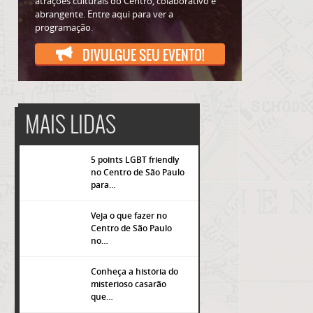
atrações culturais do Centro, colaborativo e
abrangente. Entre aqui para ver a
programação.
DIVULGUE SEU EVENTO!
MAIS LIDAS
5 points LGBT friendly
no Centro de São Paulo
para…
Veja o que fazer no
Centro de São Paulo
no…
Conheça a história do
misterioso casarão
que…