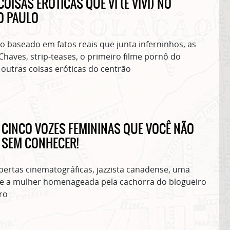
OISAS ERÓTICAS QUE VI (E VIVI) NO
O PAULO
o baseado em fatos reais que junta inferninhos, as
Chaves, strip-teases, o primeiro filme pornô do
 outras coisas eróticas do centrão
 – CINCO VOZES FEMININAS QUE VOCÊ NÃO
 SEM CONHECER!
bertas cinematográficas, jazzista canadense, uma
 e a mulher homenageada pela cachorra do blogueiro
ro
ASSINE GRATUITAMENTE NOSSA