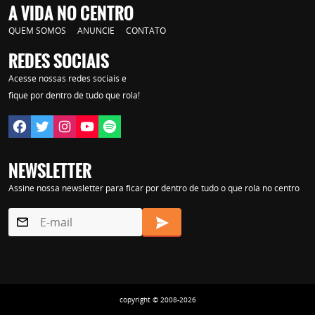
Lorem ipsum dolor sit amet, consectetur adipisicing elit. Autem assumenda
A VIDA NO CENTRO
labore quia nobis nihil tempora praesentium distinctio, id, quibusdam est.
QUEM SOMOS
ANUNCIE
CONTATO
REDES SOCIAIS
Acesse nossas redes sociais e
fique por dentro de tudo que rola!
NEWSLETTER
Assine nossa newsletter para ficar por dentro de tudo o que rola no centro
copyright © 2008-2026