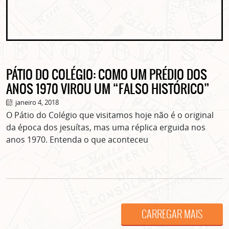
PÁTIO DO COLÉGIO: COMO UM PRÉDIO DOS
ASSINE GRATUITAMENTE
ANOS 1970 VIROU UM “FALSO HISTÓRICO”
NOSSA NEWSLETTER!
janeiro 4, 2018
O Pátio do Colégio que visitamos hoje não é o original
Clique no botão abaixo para receber notícias sobre o
centro de São Paulo no seu email.
da época dos jesuítas, mas uma réplica erguida nos
anos 1970. Entenda o que aconteceu
CLIQUE AQUI
não mostrar mais esse popup
CARREGAR MAIS