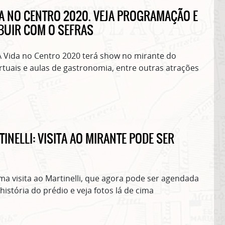
Clique no botão abaixo para receber notícias sobre o centro de São Paulo no seu
email.
IDA NO CENTRO 2020. VEJA PROGRAMAÇÃO E
CLIQUE AQUI
BUIR COM O SEFRAS
não mostrar mais esse 
 A Vida no Centro 2020 terá show no mirante do
virtuais e aulas de gastronomia, entre outras atrações
TINELLI: VISITA AO MIRANTE PODE SER
ma visita ao Martinelli, que agora pode ser agendada
história do prédio e veja fotos lá de cima