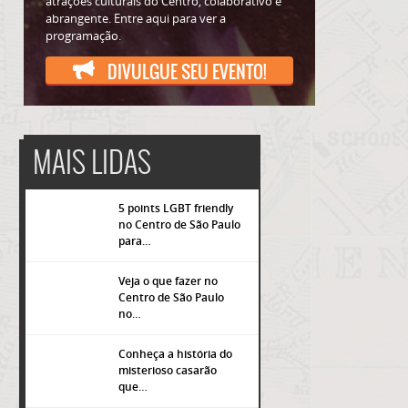
atrações culturais do Centro, colaborativo e
abrangente. Entre aqui para ver a
programação.
DIVULGUE SEU EVENTO!
MAIS LIDAS
5 points LGBT friendly
no Centro de São Paulo
para…
Veja o que fazer no
Centro de São Paulo
no…
Conheça a história do
misterioso casarão
que…