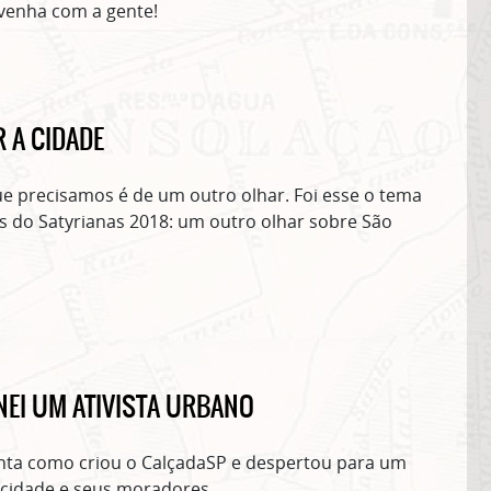
enha com a gente!
Clique no botão abaixo para receber notícias sobre o centro de São Paulo no seu
email.
CLIQUE AQUI
não mostrar mais esse 
 A CIDADE
ue precisamos é de um outro olhar. Foi esse o tema
 do Satyrianas 2018: um outro olhar sobre São
EI UM ATIVISTA URBANO
nta como criou o CalçadaSP e despertou para um
 cidade e seus moradores