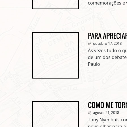
comemorações e v
PARA APRECIAR
outubro 17, 2018
Às vezes tudo o q
de um dos debates
Paulo
COMO ME TORN
agosto 21, 2018
Tony Nyenhuis co
novo olhar para a