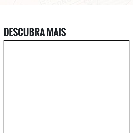
ASSINE GRATUITAMENTE
NOSSA NEWSLETTER!
DESCUBRA MAIS
Clique no botão abaixo para receber notícias sobre o
centro de São Paulo no seu email.
CLIQUE AQUI
não mostrar mais esse popup