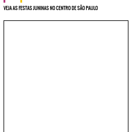
VEJA AS FESTAS JUNINAS NO CENTRO DE SÃO PAULO
Lorem ipsum dolor sit amet, consectetur adipisicing elit. Autem assumenda
labore quia nobis nihil tempora praesentium distinctio, id, quibusdam est.