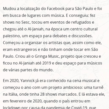
Mudou a localização do Facebook para São Paulo e foi
em busca de lugares com música. E conseguiu: fez
shows no Sesc, tocou em eventos de refugiados e
chegou até o Al-Janiah, na época um centro cultural
palestino, um espaço para debates e discussões.
Começou a organizar os artistas que, assim como ele,
eram estrangeiros e não tinham onde tocar em São
Paulo. Criou ali o Gringa Music, projeto que cresceu e
ficou no Al-Janiah até 2019 e deu espaço para músicos
de várias partes do mundo.
Em 2020, Yannick já era conhecido na cena musical e
começou o ano com um projeto ambicioso: uma turnê
na Itália, onde tinha 28 shows marcados. E lá estava ele,
em fevereiro de 2020, quando o país entrou em
lockdown por causa da pandemia de Covid-19, que