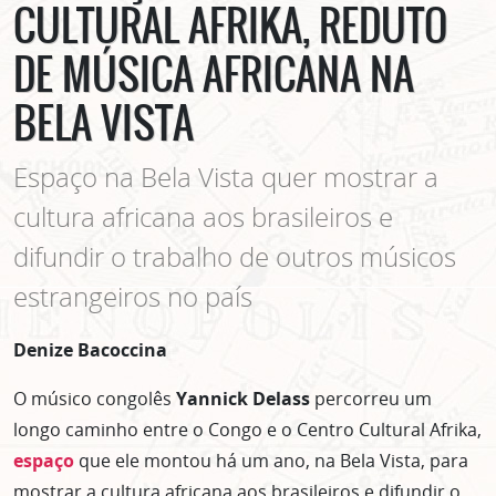
CULTURAL AFRIKA, REDUTO
DE MÚSICA AFRICANA NA
BELA VISTA
Espaço na Bela Vista quer mostrar a
cultura africana aos brasileiros e
difundir o trabalho de outros músicos
estrangeiros no país
Denize Bacoccina
O músico congolês
Yannick Delass
percorreu um
longo caminho entre o Congo e o Centro Cultural Afrika,
espaço
que ele montou há um ano, na Bela Vista, para
mostrar a cultura africana aos brasileiros e difundir o