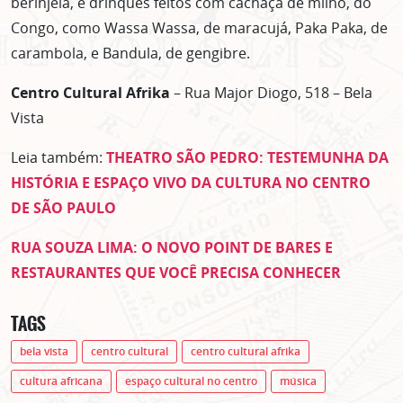
berinjela, e drinques feitos com cachaça de milho, do
Congo, como Wassa Wassa, de maracujá, Paka Paka, de
carambola, e Bandula, de gengibre.
Centro Cultural Afrika
– Rua Major Diogo, 518 – Bela
Vista
Leia também:
THEATRO SÃO PEDRO: TESTEMUNHA DA
HISTÓRIA E ESPAÇO VIVO DA CULTURA NO CENTRO
DE SÃO PAULO
RUA SOUZA LIMA: O NOVO POINT DE BARES E
RESTAURANTES QUE VOCÊ PRECISA CONHECER
TAGS
bela vista
centro cultural
centro cultural afrika
cultura africana
espaço cultural no centro
música