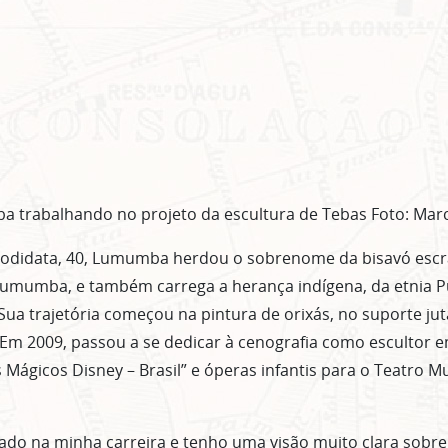
Clique no botão abaixo para receber notícias sobre o centro de São Paulo no seu
email.
CLIQUE AQUI
não mostrar mais esse 
 trabalhando no projeto da escultura de Tebas Foto: Marc
utodidata, 40, Lumumba herdou o sobrenome da bisavó escr
umumba, e também carrega a herança indígena, da etnia Pu
Sua trajetória começou na pintura de orixás, no suporte jut
Em 2009, passou a se dedicar à cenografia como escultor 
ágicos Disney – Brasil” e óperas infantis para o Teatro Mu
ado na minha carreira e tenho uma visão muito clara sobre