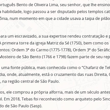
rtuguês Bento de Oliveira Lima, seu senhor, que lhe ensin
 habilidade, logo passou a ser disputado pelos templos cat
lônia, num momento em que a cidade usava a taipa de pilã
para um escravizado, a sua expertise rendeu contratação 
. A primeira torre da igreja Matriz da Sé (1750), bem como 
ntos: Ordem 3ª do Carmo (1775-1778), Ordem 3ª do Seráfic
 Mosteiro de São Bento (1766 e 1798) fazem parte de seu rep
u uma fonte pública, mais conhecida como o “Chafariz de T
dia, onde, atualmente, está o cruzamento das ruas Direita,
, na região central de São Paulo.
os, ele comprou a própria alforria, mais de um século ante
il. Em 2018, Tebas foi reconhecido como arquiteto pelo Sin
do de São Paulo (Sasp).