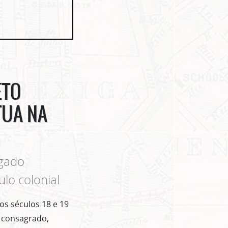
ETO
TUA NA
egado
ulo colonial
os séculos 18 e 19
o consagrado,