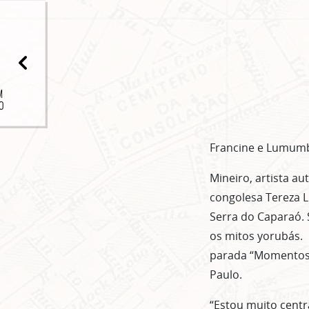
M
O
Francine e Lumumba
Mineiro, artista a
congolesa Tereza L
Serra do Caparaó. 
os mitos yorubás. 
parada “Momentos M
Paulo.
“Estou muito centr