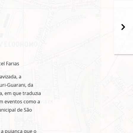
popup
el Farias
avizada, a
ri-Guarani, da
a, em que traduzia
em eventos como a
nicipal de São
 a pujança que o