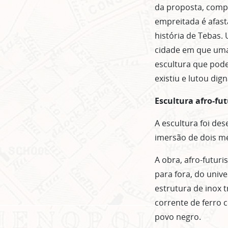
da proposta, compô
empreitada é afast
história de Tebas.
cidade em que uma 
escultura que pod
existiu e lutou dig
Escultura afro-fut
A escultura foi de
imersão de dois m
A obra, afro-futur
para fora, do uni
estrutura de inox 
corrente de ferro
povo negro.