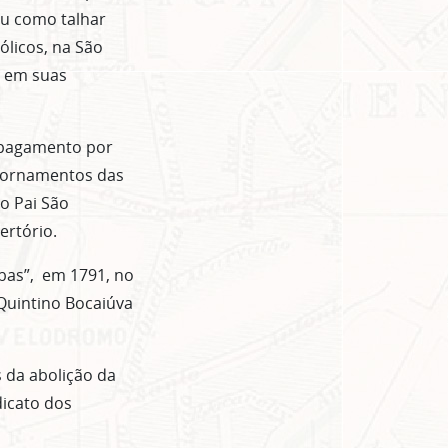
ou como talhar
ólicos, na São
o em suas
e pagamento por
os ornamentos das
o Pai São
ertório.
ebas”, em 1791, no
 Quintino Bocaiúva
s da abolição da
dicato dos