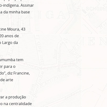
o-indígena. Assinar
ma da minha base
cine Moura, 43
20 anos de
o Largo da
 Lumumba tem
ir para o
o”, diz Francine,
de arte
avar a produção
ro na centralidade