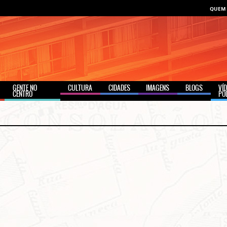
QUEM
GENTE NO
CULTURA
CIDADES
IMAGENS
BLOGS
VÍ
CENTRO
PO