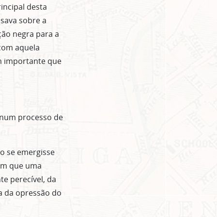
incipal desta
usava sobre a
ção negra para a
 com aquela
m importante que
, num processo de
mo se emergisse
 em que uma
e perecível, da
a da opressão do