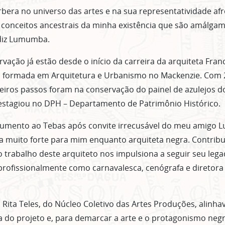
bera no universo das artes e na sua representatividade afr
 conceitos ancestrais da minha existência que são amálga
 diz Lumumba.
vação já estão desde o início da carreira da arquiteta Fran
a formada em Arquitetura e Urbanismo no Mackenzie. Com 
meiros passos foram na conservação do painel de azulejos d
stagiou no DPH – Departamento de Patrimônio Histórico.
numento ao Tebas após convite irrecusável do meu amigo
 muito forte para mim enquanto arquiteta negra. Contribu
trabalho deste arquiteto nos impulsiona a seguir seu legad
ofissionalmente como carnavalesca, cenógrafa e diretora 
 Rita Teles, do Núcleo Coletivo das Artes Produções, alinh
ica do projeto e, para demarcar a arte e o protagonismo neg