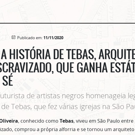
tro
Publicado em:
11/11/2020
A HISTÓRIA DE TEBAS, ARQUIT
SCRAVIZADO, QUE GANHA ESTÁ
 SÉ
futurista de artistas negros homenageia l
 de Tebas, que fez várias igrejas na São Pa
Oliveira
, conhecido como
Tebas
, viveu em São Paulo entre 
vizado, comprou a própria alforria e se tornou um arquitet