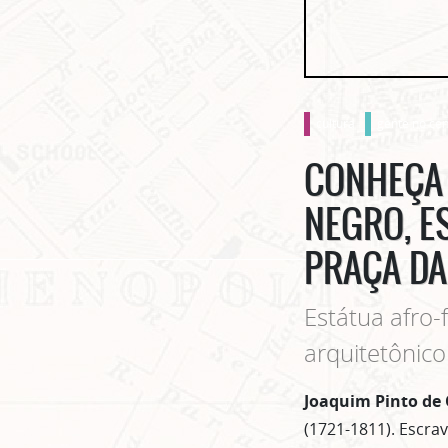
cultura
gente no cen
CONHEÇA 
NEGRO, E
PRAÇA DA
Estátua afro-
arquitetônico
Joaquim Pinto de 
(1721-1811). Escra