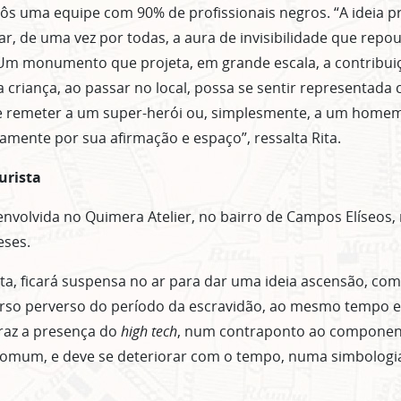
s uma equipe com 90% de profissionais negros. “A ideia pr
ar, de uma vez por todas, a aura de invisibilidade que repo
 Um monumento que projeta, em grande escala, a contribui
criança, ao passar no local, possa se sentir representada
e remeter a um super-herói ou, simplesmente, a um home
namente por sua afirmação e espaço”, ressalta Rita.
urista
senvolvida no Quimera Atelier, no bairro de Campos Elíseos
eses.
ista, ficará suspensa no ar para dar uma ideia ascensão, co
verso perverso do período da escravidão, ao mesmo tempo
traz a presença do
high tech
, num contraponto ao component
 comum, e deve se deteriorar com o tempo, numa simbologi