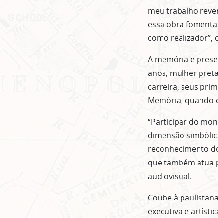
meu trabalho rever
essa obra fomenta
como realizador”,
A memória e preser
anos, mulher pret
carreira, seus pri
Memória, quando e
“Participar do mo
dimensão simbólica
reconhecimento do 
que também atua pr
audiovisual.
Coube à paulistana
executiva e artíst