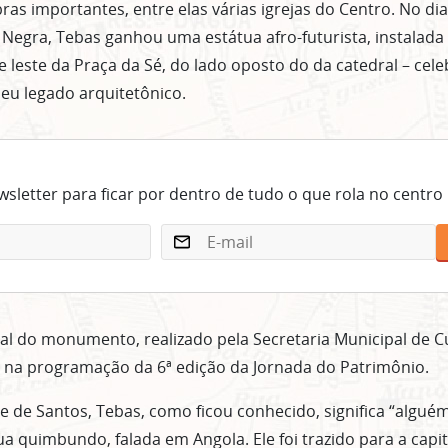
ras importantes, entre elas várias igrejas do Centro. No d
 Negra, Tebas ganhou uma estátua afro-futurista, instalada 
e leste da Praça da Sé, do lado oposto do da catedral – cel
eu legado arquitetônico.
sletter para ficar por dentro de tudo o que rola no centro
ial do monumento, realizado pela Secretaria Municipal de Cu
 na programação da 6ª edição da Jornada do Patrimônio.
de de Santos, Tebas, como ficou conhecido, significa “algué
ua quimbundo, falada em Angola. Ele foi trazido para a capi