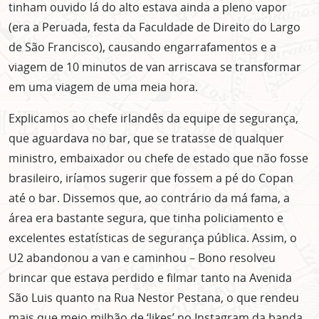
tinham ouvido lá do alto estava ainda a pleno vapor
(era a Peruada, festa da Faculdade de Direito do Largo
de São Francisco), causando engarrafamentos e a
viagem de 10 minutos de van arriscava se transformar
em uma viagem de uma meia hora.
Explicamos ao chefe irlandês da equipe de segurança,
que aguardava no bar, que se tratasse de qualquer
ministro, embaixador ou chefe de estado que não fosse
brasileiro, iríamos sugerir que fossem a pé do Copan
até o bar. Dissemos que, ao contrário da má fama, a
área era bastante segura, que tinha policiamento e
excelentes estatísticas de segurança pública. Assim, o
U2 abandonou a van e caminhou – Bono resolveu
brincar que estava perdido e filmar tanto na Avenida
São Luis quanto na Rua Nestor Pestana, o que rendeu
mais que meio milhão de ‘likes’ no Instagram da banda.