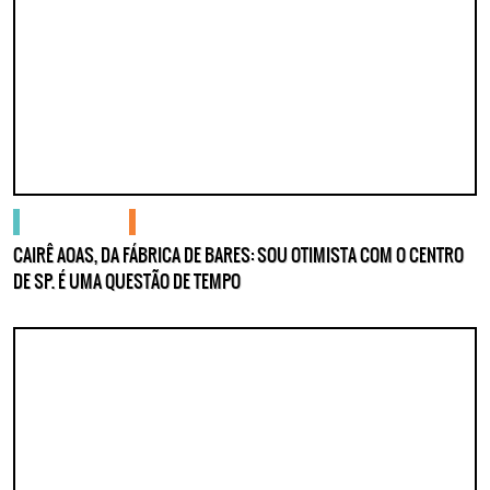
Lorem ipsum dolor sit amet, consectetur adipisicing elit. Autem assumenda
labore quia nobis nihil tempora praesentium distinctio, id, quibusdam est.
gente no centro
podcasts
CAIRÊ AOAS, DA FÁBRICA DE BARES: SOU OTIMISTA COM O CENTRO
DE SP. É UMA QUESTÃO DE TEMPO