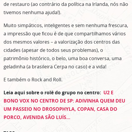
de restauro (ao contrário da política na Irlanda, nós não
tivemos nenhuma ajuda!).
Muito simpáticos, inteligentes e sem nenhuma frescura,
a impressão que ficou é de que compartilhamos vários
ASSINE GRATUITAMENTE
dos mesmos valores – a valorização dos centros das
NOSSA NEWSLETTER!
cidades (apesar de todos seus problemas), o
Clique no botão abaixo para receber notícias sobre o
patrimônio histórico, o belo, uma boa conversa, uma
centro de São Paulo no seu email.
geladinha (a brasileira Cerpa no caso) e a vida!
CLIQUE AQUI
E também o Rock and Roll.
não mostrar mais esse popup
Leia aqui sobre o rolê do grupo no centro:
U2 E
BONO VOX NO CENTRO DE SP: ADIVINHA QUEM DEU
UM PASSEIO NO DROSOPHYLA, COPAN, CASA DO
PORCO, AVENIDA SÃO LUÍS…