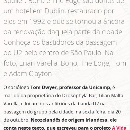
Spoiler: Bono e The Edge são donos de
um hotel em Dublin, restaurado por
eles em 1992 e que se tornou a âncora
da renovação daquela parte da cidade.
Conheça os bastidores da passagem
do U2 pelo centro de São Paulo. Na
foto, Lilian Varella, Bono, The Edge, Tom
e Adam Clayton
O sociólogo
Tom Dwyer, professor da Unicamp
, é
marido da proprietária do Drosophyla Bar, Lilian Malta
Varella, e foi um dos anfitriões da banda U2 na
passagem do grupo pela cidade, na sexta-feira, dia 20
de outubro.
Neozelandês de origem irlandesa, ele
conta neste texto, que escreveu para o projeto
A Vida