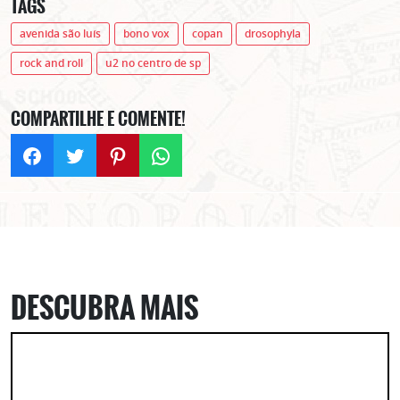
TAGS
avenida são luís
bono vox
copan
drosophyla
rock and roll
u2 no centro de sp
COMPARTILHE E COMENTE!
DESCUBRA MAIS