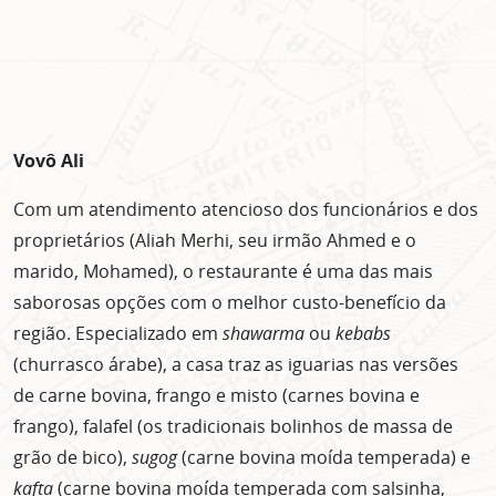
Clique no botão abaixo para receber notícias sobre o
centro de São Paulo no seu email.
CLIQUE AQUI
não mostrar mais esse popup
Vovô Ali
Com um atendimento atencioso dos funcionários e dos
proprietários (Aliah Merhi, seu irmão Ahmed e o
marido, Mohamed), o restaurante é uma das mais
saborosas opções com o melhor custo-benefício da
região. Especializado em
shawarma
ou
kebabs
(churrasco árabe), a casa traz as iguarias nas versões
de carne bovina, frango e misto (carnes bovina e
frango), falafel (os tradicionais bolinhos de massa de
grão de bico),
sugog
(carne bovina moída temperada) e
kafta
(carne bovina moída temperada com salsinha,