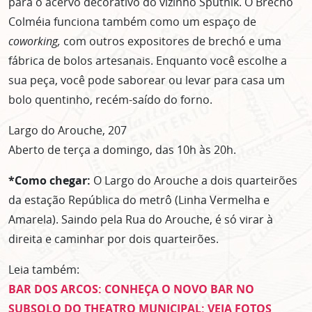
para o acervo decorativo do vizinho Sputnik. O Brechó
Colméia funciona também como um espaço de
coworking,
com outros expositores de brechó e uma
fábrica de bolos artesanais. Enquanto você escolhe a
sua peça, você pode saborear ou levar para casa um
Lorem ipsum dolor sit amet, consectetur adipisicing elit. Autem assumend
labore quia nobis nihil tempora praesentium distinctio, id, quibusdam est.
bolo quentinho, recém-saído do forno.
Largo do Arouche, 207
Aberto de terça a domingo, das 10h às 20h.
*Como chegar:
O Largo do Arouche a dois quarteirões
da estação República do metrô (Linha Vermelha e
Amarela). Saindo pela Rua do Arouche, é só virar à
direita e caminhar por dois quarteirões.
Leia também:
BAR DOS ARCOS: CONHEÇA O NOVO BAR NO
SUBSOLO DO THEATRO MUNICIPAL; VEJA FOTOS