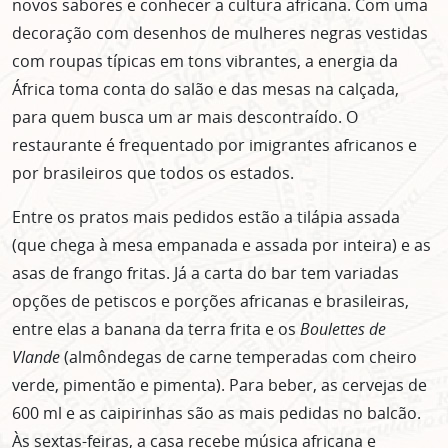
novos sabores e conhecer a cultura africana. Com uma
decoração com desenhos de mulheres negras vestidas
com roupas típicas em tons vibrantes, a energia da
África toma conta do salão e das mesas na calçada,
para quem busca um ar mais descontraído. O
restaurante é frequentado por imigrantes africanos e
por brasileiros que todos os estados.
Entre os pratos mais pedidos estão a tilápia assada
(que chega à mesa empanada e assada por inteira) e as
asas de frango fritas. Já a carta do bar tem variadas
opções de petiscos e porções africanas e brasileiras,
entre elas a banana da terra frita e os
Boulettes de
Vlande
(almôndegas de carne temperadas com cheiro
verde, pimentão e pimenta). Para beber, as cervejas de
600 ml e as caipirinhas são as mais pedidas no balcão.
Às sextas-feiras, a casa recebe música africana e